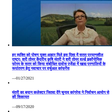
हर व्यक्ति को पोषण युक्त आहार मिले इस दिशा में सतत प्रयत्नशील
राष्ट्र: श्री तोमर केंद्रीय कृषि मंत्री ने श्री तोमर वर्ल्ड इकॉनोमिक
फोरम के सत्र को किया संबोधित दावोस एजेंडा में खाद्य प्रणालियों के
रूपांतरण हेतु नवाचार पर वर्चुअल कांफ्रेंस
—01/27/2021
मंत्री का बयान कलेक्टर जितवा देंगे चुनाव कांग्रेस ने निर्वाचन आयोग से
की शिकायत
—09/17/2020
कोरोना वैक्सीन पर रूस ने मारी बाजी: सितंबर तक बाजार में आ सकती
है पहली वैक्सीन सेचेनोव विश्वविद्यालय का दावा सभी परीक्षण रहे सफल
—07/13/2020
वाणिज्यिक कर निरीक्षक निलंबित ग्वालियर 07 अप्रैल कोरोना महामारी
से निपटने हेतु वाणिज्यिक कर निरीक्षक श्री पवन दोहरे की ड्यूटी लगाई
गई थी। लेकिन निरीक्षण के दौरान ड्यूटी स्थल पर अनुपस्थिति पाए
जाने पर कलेक्टर श्री कौशलेन्द्र विक्रम सिंह ने तत्काल प्रभाव से