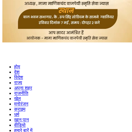
होम
देश
विदेश
राज्य
अपना शहर
राजनीति
खेल
मनोरंजन
क्राइम
धर्म
खान पान
वीडियो
हमारे बारें में
Privacy Policy
Cookies Policy
Rss Feed