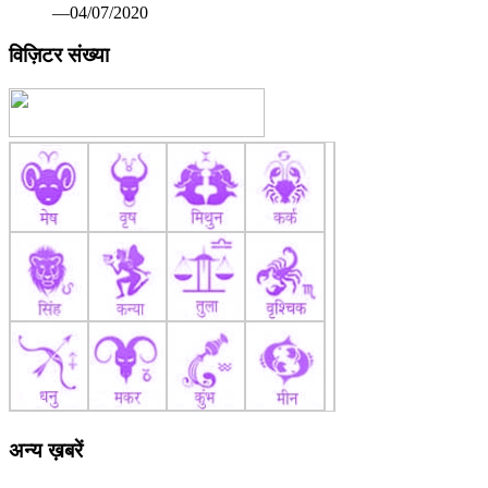
अन्य ख़बरें
कोरोना वैक्सीन पर रूस ने मारी बाजी: सितंबर तक बाजार में आ सकती
है पहली वैक्सीन सेचेनोव विश्वविद्यालय का दावा सभी परीक्षण रहे सफल
—07/13/2020
खिलाडी अपने श्रेष्ठ प्रदर्षन से प्रतियोगिता को बनाएं रोमांचक: श्री
मेहता 82वीं अखिल भारतीय सिंधिया स्वर्ण कप हॉकी प्रतियोगिता