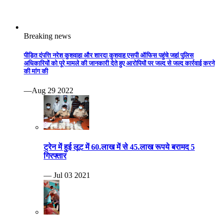
ट्रेन में हुई लूट में 60.लाख में से 45.लाख रूपये बरामद 5
गिरफ्तार
— Jul 03 2021
पति करता था शक, पत्नी ने कर दी हत्या .महाराजपुरा थाना क्षेत्र
के डांग गुठीना गांव की घटना
— Jun 06 2021
युवक ने अपनी ही प्रेमिका की गला घोंटकर हत्या कर दी।