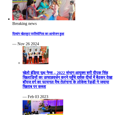
खेलो इंडिया यूथ गेम्स – 2022 संभाग आयुक्त श्री दीपक सिंह
खिलाड़ियों का उत्साहवर्धन करने पहुँचे दर्शक दीर्घा में बैठकर देखा
बॉयज वर्ग का फायनल मैच तेलंगाना के लोकेश रेड्डी ने जमाया
खिताब पर कब्जा
— Feb 03 2023
खेलो इंडिया यूथ गेम्स-2023 जिम्नास्टों ने शारीरिक चपलता व
दमखम से हैरतअंगेज प्रदर्शन कर किया रोमांचित बैडमिंटन के
एकल क्वार्टर फाइनल हुए और युगल स्पर्धा भी हुई प्रतिभावान
शटलरों ने जम कर बजवाईं तालियाँ
— Feb 01 2023
दद्दा स्मृति 24वी संभागीय सीनियर फुटबॉल यादव टीम का खिताब
पर कब्जा ग्वालियर