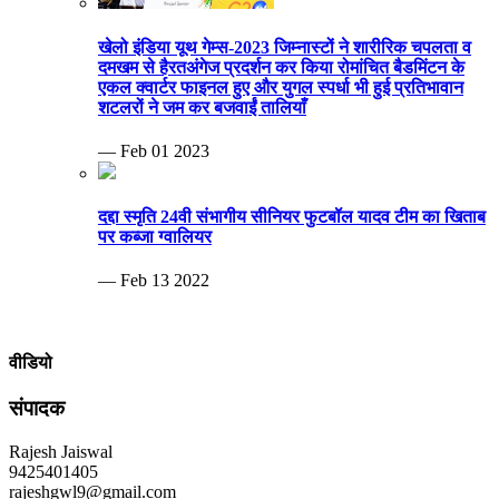
— Feb 13 2022
वीडियो
संपादक
Rajesh Jaiswal
9425401405
rajeshgwl9@gmail.com
MP Info News
Invalid RSS feed URL.
ब्रेकिंग न्यूज़
बेटी की शादी, चोर घर का ताला तोड़ 20 लाख समेट ले गए.ताऊ के घर