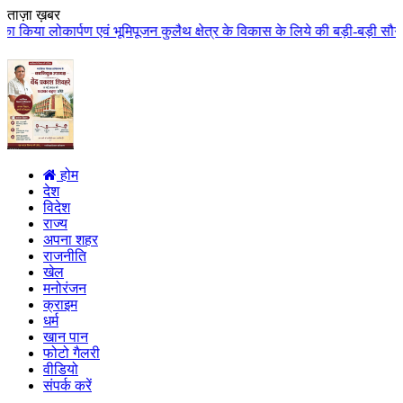
ताज़ा ख़बर
मिपूजन कुलैथ क्षेत्र के विकास के लिये की बड़ी-बड़ी सौगातों की घोषणा कुलैथ क्षे
होम
देश
विदेश
राज्य
अपना शहर
राजनीति
खेल
मनोरंजन
क्राइम
धर्म
खान पान
फोटो गैलरी
वीडियो
संपर्क करें