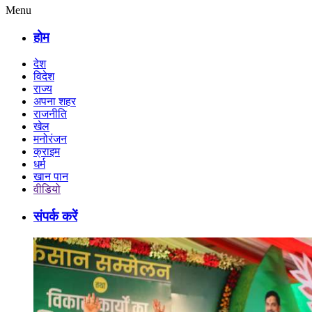
Menu
होम
देश
विदेश
राज्य
अपना शहर
राजनीति
खेल
मनोरंजन
क्राइम
धर्म
खान पान
वीडियो
संपर्क करें