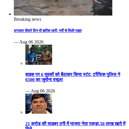
Breaking news
लगातार तीसरे दिन भी बारिश जारी, गर्मी से मिली राहत
— Aug 06 2026
बाइक पर 6 युवकों को बैठाकर किया स्टंट, ट्रैफिक पुलिस ने
6500 का जुर्माना वसूला
— Aug 06 2026
21 करोड़ की साइबर ठगी में भाजपा नेता पकड़ा,50 लाख खाते में
मिले