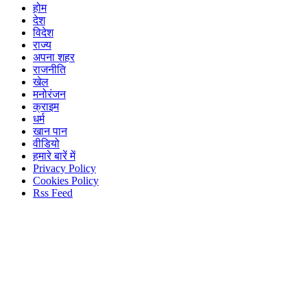
होम
देश
विदेश
राज्य
अपना शहर
राजनीति
खेल
मनोरंजन
क्राइम
धर्म
खान पान
वीडियो
हमारे बारें में
Privacy Policy
Cookies Policy
Rss Feed