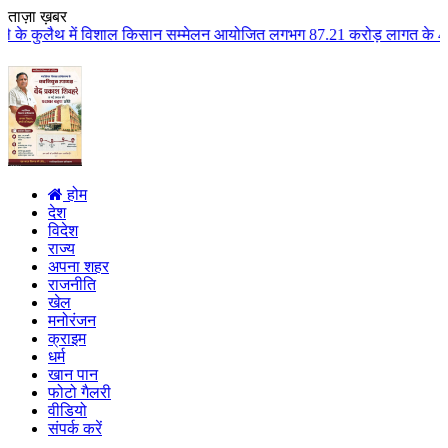
ताज़ा ख़बर
िशाल किसान सम्मेलन आयोजित लगभग 87.21 करोड़ लागत के 41 विकास कार्यों का किया 
होम
देश
विदेश
राज्य
अपना शहर
राजनीति
खेल
मनोरंजन
क्राइम
धर्म
खान पान
फोटो गैलरी
वीडियो
संपर्क करें