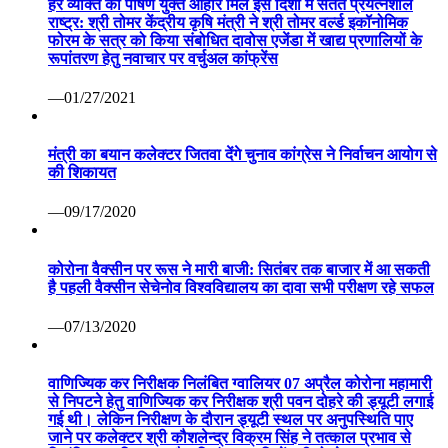
हर व्यक्ति को पोषण युक्त आहार मिले इस दिशा में सतत प्रयत्नशील
राष्ट्र: श्री तोमर केंद्रीय कृषि मंत्री ने श्री तोमर वर्ल्ड इकॉनोमिक
फोरम के सत्र को किया संबोधित दावोस एजेंडा में खाद्य प्रणालियों के
रूपांतरण हेतु नवाचार पर वर्चुअल कांफ्रेंस
—01/27/2021
मंत्री का बयान कलेक्टर जितवा देंगे चुनाव कांग्रेस ने निर्वाचन आयोग से
की शिकायत
—09/17/2020
कोरोना वैक्सीन पर रूस ने मारी बाजी: सितंबर तक बाजार में आ सकती
है पहली वैक्सीन सेचेनोव विश्वविद्यालय का दावा सभी परीक्षण रहे सफल
—07/13/2020
वाणिज्यिक कर निरीक्षक निलंबित ग्वालियर 07 अप्रैल कोरोना महामारी
से निपटने हेतु वाणिज्यिक कर निरीक्षक श्री पवन दोहरे की ड्यूटी लगाई
गई थी। लेकिन निरीक्षण के दौरान ड्यूटी स्थल पर अनुपस्थिति पाए
जाने पर कलेक्टर श्री कौशलेन्द्र विक्रम सिंह ने तत्काल प्रभाव से