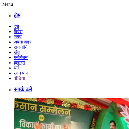
Menu
होम
देश
विदेश
राज्य
अपना शहर
राजनीति
खेल
मनोरंजन
क्राइम
धर्म
खान पान
वीडियो
संपर्क करें