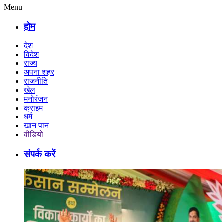
Menu
होम
देश
विदेश
राज्य
अपना शहर
राजनीति
खेल
मनोरंजन
क्राइम
धर्म
खान पान
वीडियो
संपर्क करें