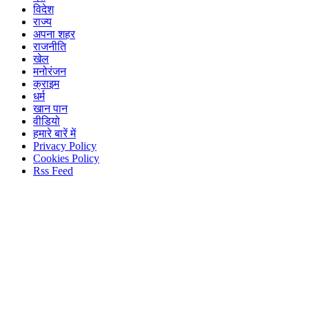
विदेश
राज्य
अपना शहर
राजनीति
खेल
मनोरंजन
क्राइम
धर्म
खान पान
वीडियो
हमारे बारें में
Privacy Policy
Cookies Policy
Rss Feed