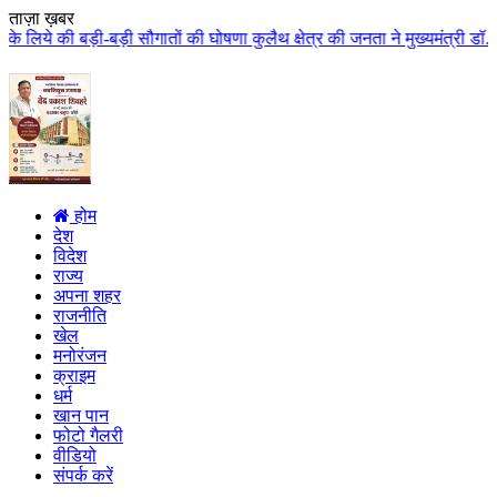
ताज़ा ख़बर
ौगातों की घोषणा कुलैथ क्षेत्र की जनता ने मुख्यमंत्री डॉ. यादव का किया आत्मीय
होम
देश
विदेश
राज्य
अपना शहर
राजनीति
खेल
मनोरंजन
क्राइम
धर्म
खान पान
फोटो गैलरी
वीडियो
संपर्क करें