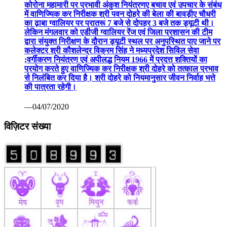
कोरोना महामारी पर प्रभावी अंकुश नियंत्रणए बचाव एवं उपचार के संबंध
में वाणिज्यिक कर निरीक्षक श्री पवन दोहरे की बेला की बावड़ीए चौधरी
का ढ़ाबा ग्वालियर पर प्रातरू 7 बजे से दोपहर 3 बजे तक ड्यूटी थी।
लेकिन मंगलवार को एडीजी ग्वालियर रेंज एवं जिला प्रशासन की टीम
द्वारा संयुक्त निरीक्षण के दौरान ड्यूटी स्थल पर अनुपस्थित पाए जाने पर
कलेक्टर श्री कौशलेन्द्र विक्रम सिंह ने मध्यप्रदेश सिविल सेवा
;वर्गीकरण नियंत्रण एवं अपीलद्ध नियम 1966 में प्रदत्त शक्तियों का
प्रयोग करते हुए वाणिज्यिक कर निरीक्षक श्री दोहरे को तत्काल प्रभाव
से निलंबित कर दिया है। श्री दोहरे को नियमानुसार जीवन निर्वाह भत्ते
की पात्रता रहेगी।
—04/07/2020
विज़िटर संख्या