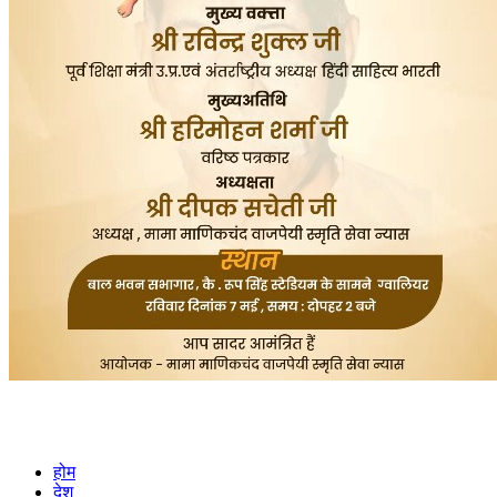
होम
देश