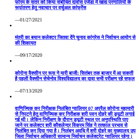
फोरम के सत्र को किया संबोधित दावोस एजेंडा में खाद्य प्रणालियों के
रूपांतरण हेतु नवाचार पर वर्चुअल कांफ्रेंस
—01/27/2021
मंत्री का बयान कलेक्टर जितवा देंगे चुनाव कांग्रेस ने निर्वाचन आयोग से
की शिकायत
—09/17/2020
कोरोना वैक्सीन पर रूस ने मारी बाजी: सितंबर तक बाजार में आ सकती
है पहली वैक्सीन सेचेनोव विश्वविद्यालय का दावा सभी परीक्षण रहे सफल
—07/13/2020
वाणिज्यिक कर निरीक्षक निलंबित ग्वालियर 07 अप्रैल कोरोना महामारी
से निपटने हेतु वाणिज्यिक कर निरीक्षक श्री पवन दोहरे की ड्यूटी लगाई
गई थी। लेकिन निरीक्षण के दौरान ड्यूटी स्थल पर अनुपस्थिति पाए
जाने पर कलेक्टर श्री कौशलेन्द्र विक्रम सिंह ने तत्काल प्रभाव से
निलंबित कर दिया गया है। निलंबन अवधि में श्री दोहरे का मुख्यालय उप
जिला निर्वाचन अधिकारी सामान्य निर्वाचन कलेक्ट्रेट ग्वालियर रहेगा।