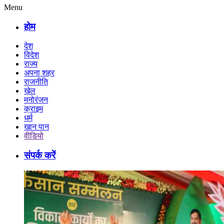
Menu
होम
देश
विदेश
राज्य
अपना शहर
राजनीति
खेल
मनोरंजन
क्राइम
धर्म
खान पान
वीडियो
संपर्क करें