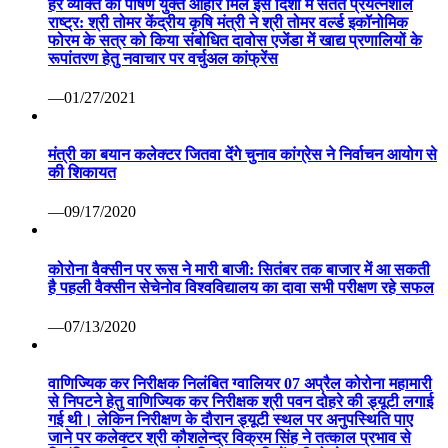
हर व्यक्ति को पोषण युक्त आहार मिले इस दिशा में सतत प्रयत्नशील
राष्ट्र: श्री तोमर केंद्रीय कृषि मंत्री ने श्री तोमर वर्ल्ड इकॉनोमिक
फोरम के सत्र को किया संबोधित दावोस एजेंडा में खाद्य प्रणालियों के
रूपांतरण हेतु नवाचार पर वर्चुअल कांफ्रेंस
—01/27/2021
मंत्री का बयान कलेक्टर जितवा देंगे चुनाव कांग्रेस ने निर्वाचन आयोग से
की शिकायत
—09/17/2020
कोरोना वैक्सीन पर रूस ने मारी बाजी: सितंबर तक बाजार में आ सकती
है पहली वैक्सीन सेचेनोव विश्वविद्यालय का दावा सभी परीक्षण रहे सफल
—07/13/2020
वाणिज्यिक कर निरीक्षक निलंबित ग्वालियर 07 अप्रैल कोरोना महामारी
से निपटने हेतु वाणिज्यिक कर निरीक्षक श्री पवन दोहरे की ड्यूटी लगाई
गई थी। लेकिन निरीक्षण के दौरान ड्यूटी स्थल पर अनुपस्थिति पाए
जाने पर कलेक्टर श्री कौशलेन्द्र विक्रम सिंह ने तत्काल प्रभाव से