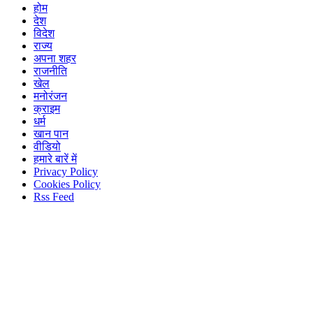
होम
देश
विदेश
राज्य
अपना शहर
राजनीति
खेल
मनोरंजन
क्राइम
धर्म
खान पान
वीडियो
हमारे बारें में
Privacy Policy
Cookies Policy
Rss Feed