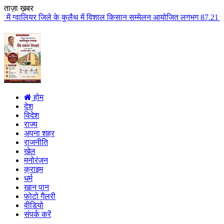
ताज़ा ख़बर
 के कुलैथ में विशाल किसान सम्मेलन आयोजित लगभग 87.21 करोड़ लागत के 41 विकास क
होम
देश
विदेश
राज्य
अपना शहर
राजनीति
खेल
मनोरंजन
क्राइम
धर्म
खान पान
फोटो गैलरी
वीडियो
संपर्क करें