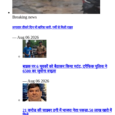
Breaking news
लगातार तीसरे दिन भी बारिश जारी, गर्मी से मिली राहत
— Aug 06 2026
बाइक पर 6 युवकों को बैठाकर किया स्टंट, ट्रैफिक पुलिस ने
6500 का जुर्माना वसूला
— Aug 06 2026
21 करोड़ की साइबर ठगी में भाजपा नेता पकड़ा,50 लाख खाते में
मिले