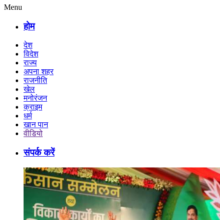
Menu
होम
देश
विदेश
राज्य
अपना शहर
राजनीति
खेल
मनोरंजन
क्राइम
धर्म
खान पान
वीडियो
संपर्क करें