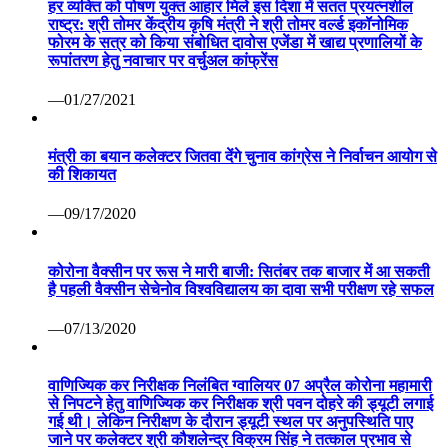
हर व्यक्ति को पोषण युक्त आहार मिले इस दिशा में सतत प्रयत्नशील
राष्ट्र: श्री तोमर केंद्रीय कृषि मंत्री ने श्री तोमर वर्ल्ड इकॉनोमिक
फोरम के सत्र को किया संबोधित दावोस एजेंडा में खाद्य प्रणालियों के
रूपांतरण हेतु नवाचार पर वर्चुअल कांफ्रेंस
—01/27/2021
मंत्री का बयान कलेक्टर जितवा देंगे चुनाव कांग्रेस ने निर्वाचन आयोग से
की शिकायत
—09/17/2020
कोरोना वैक्सीन पर रूस ने मारी बाजी: सितंबर तक बाजार में आ सकती
है पहली वैक्सीन सेचेनोव विश्वविद्यालय का दावा सभी परीक्षण रहे सफल
—07/13/2020
वाणिज्यिक कर निरीक्षक निलंबित ग्वालियर 07 अप्रैल कोरोना महामारी
से निपटने हेतु वाणिज्यिक कर निरीक्षक श्री पवन दोहरे की ड्यूटी लगाई
गई थी। लेकिन निरीक्षण के दौरान ड्यूटी स्थल पर अनुपस्थिति पाए
जाने पर कलेक्टर श्री कौशलेन्द्र विक्रम सिंह ने तत्काल प्रभाव से