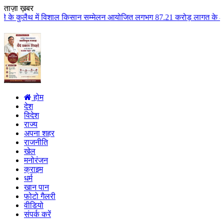
ताज़ा ख़बर
शाल किसान सम्मेलन आयोजित लगभग 87.21 करोड़ लागत के 41 विकास कार्यों का किया ल
होम
देश
विदेश
राज्य
अपना शहर
राजनीति
खेल
मनोरंजन
क्राइम
धर्म
खान पान
फोटो गैलरी
वीडियो
संपर्क करें