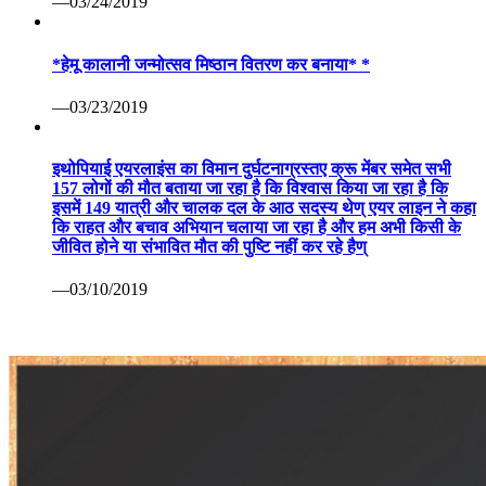
—03/24/2019
*हेमू कालानी जन्मोत्सव मिष्ठान वितरण कर बनाया* *
—03/23/2019
इथोपियाई एयरलाइंस का विमान दुर्घटनाग्रस्तए क्रू मेंबर समेत सभी
157 लोगों की मौत बताया जा रहा है कि विश्वास किया जा रहा है कि
इसमें 149 यात्री और चालक दल के आठ सदस्य थेण् एयर लाइन ने कहा
कि राहत और बचाव अभियान चलाया जा रहा है और हम अभी किसी के
जीवित होने या संभावित मौत की पुष्टि नहीं कर रहे हैण्
—03/10/2019