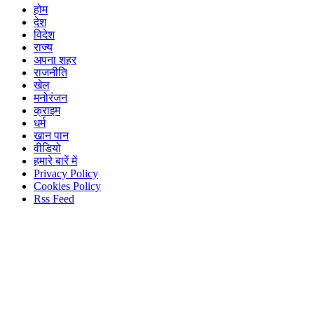
होम
देश
विदेश
राज्य
अपना शहर
राजनीति
खेल
मनोरंजन
क्राइम
धर्म
खान पान
वीडियो
हमारे बारें में
Privacy Policy
Cookies Policy
Rss Feed