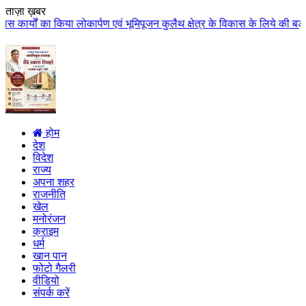
ताज़ा ख़बर
र्पण एवं भूमिपूजन कुलैथ क्षेत्र के विकास के लिये की बड़ी-बड़ी सौगातों की घोषण
होम
देश
विदेश
राज्य
अपना शहर
राजनीति
खेल
मनोरंजन
क्राइम
धर्म
खान पान
फोटो गैलरी
वीडियो
संपर्क करें