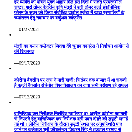
हर व्यक्ति को पोषण युक्त आहार मिले इस दिशा में सतत प्रयत्नशील
राष्ट्र: श्री तोमर केंद्रीय कृषि मंत्री ने श्री तोमर वर्ल्ड इकॉनोमिक
फोरम के सत्र को किया संबोधित दावोस एजेंडा में खाद्य प्रणालियों के
रूपांतरण हेतु नवाचार पर वर्चुअल कांफ्रेंस
—01/27/2021
मंत्री का बयान कलेक्टर जितवा देंगे चुनाव कांग्रेस ने निर्वाचन आयोग से
की शिकायत
—09/17/2020
कोरोना वैक्सीन पर रूस ने मारी बाजी: सितंबर तक बाजार में आ सकती
है पहली वैक्सीन सेचेनोव विश्वविद्यालय का दावा सभी परीक्षण रहे सफल
—07/13/2020
वाणिज्यिक कर निरीक्षक निलंबित ग्वालियर 07 अप्रैल कोरोना महामारी
से निपटने हेतु वाणिज्यिक कर निरीक्षक श्री पवन दोहरे की ड्यूटी लगाई
गई थी। लेकिन निरीक्षण के दौरान ड्यूटी स्थल पर अनुपस्थिति पाए
जाने पर कलेक्टर श्री कौशलेन्द्र विक्रम सिंह ने तत्काल प्रभाव से