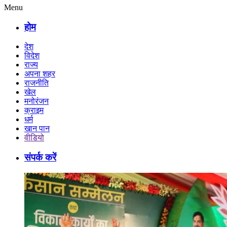
Menu
होम
देश
विदेश
राज्य
अपना शहर
राजनीति
खेल
मनोरंजन
क्राइम
धर्म
खान पान
वीडियो
संपर्क करें