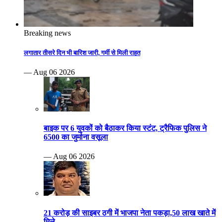
Breaking news
लगातार तीसरे दिन भी बारिश जारी, गर्मी से मिली राहत
— Aug 06 2026
बाइक पर 6 युवकों को बैठाकर किया स्टंट, ट्रैफिक पुलिस ने
6500 का जुर्माना वसूला
— Aug 06 2026
21 करोड़ की साइबर ठगी में भाजपा नेता पकड़ा,50 लाख खाते में
मिले