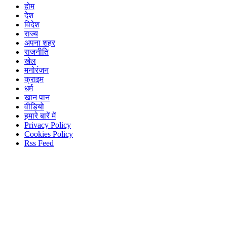
होम
देश
विदेश
राज्य
अपना शहर
राजनीति
खेल
मनोरंजन
क्राइम
धर्म
खान पान
वीडियो
हमारे बारें में
Privacy Policy
Cookies Policy
Rss Feed