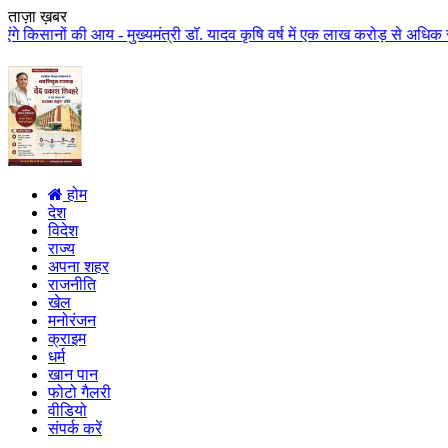
ताज़ा ख़बर
य - मुख्यमंत्री डॉ. यादव कृषि वर्ष में एक लाख करोड़ से अधिक राशि किसान कल्या
होम
देश
विदेश
राज्य
अपना शहर
राजनीति
खेल
मनोरंजन
क्राइम
धर्म
खान पान
फोटो गैलरी
वीडियो
संपर्क करें