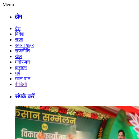
Menu
होम
देश
विदेश
राज्य
अपना शहर
राजनीति
खेल
मनोरंजन
क्राइम
धर्म
खान पान
वीडियो
संपर्क करें