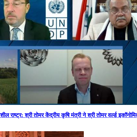
ल राष्ट्र: श्री तोमर केंद्रीय कृषि मंत्री ने श्री तोमर वर्ल्ड इकॉनो