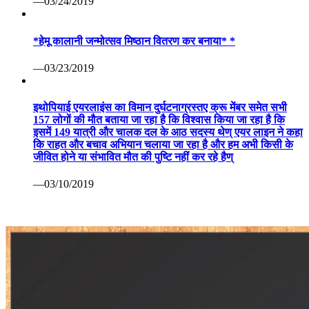
—03/24/2019
*हेमू कालानी जन्मोत्सव मिष्ठान वितरण कर बनाया* *
—03/23/2019
इथोपियाई एयरलाइंस का विमान दुर्घटनाग्रस्तए क्रू मेंबर समेत सभी
157 लोगों की मौत बताया जा रहा है कि विश्वास किया जा रहा है कि
इसमें 149 यात्री और चालक दल के आठ सदस्य थेण् एयर लाइन ने कहा
कि राहत और बचाव अभियान चलाया जा रहा है और हम अभी किसी के
जीवित होने या संभावित मौत की पुष्टि नहीं कर रहे हैण्
—03/10/2019