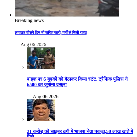
Breaking news
लगातार तीसरे दिन भी बारिश जारी, गर्मी से मिली राहत
— Aug 06 2026
बाइक पर 6 युवकों को बैठाकर किया स्टंट, ट्रैफिक पुलिस ने
6500 का जुर्माना वसूला
— Aug 06 2026
21 करोड़ की साइबर ठगी में भाजपा नेता पकड़ा,50 लाख खाते में
मिले