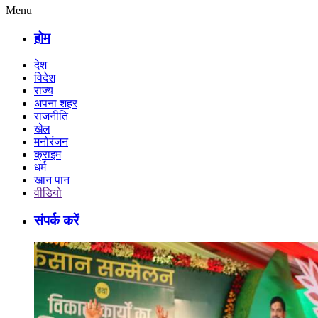
Menu
होम
देश
विदेश
राज्य
अपना शहर
राजनीति
खेल
मनोरंजन
क्राइम
धर्म
खान पान
वीडियो
संपर्क करें