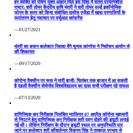
हर व्यक्ति को पोषण युक्त आहार मिले इस दिशा में सतत प्रयत्नशील
राष्ट्र: श्री तोमर केंद्रीय कृषि मंत्री ने श्री तोमर वर्ल्ड इकॉनोमिक
फोरम के सत्र को किया संबोधित दावोस एजेंडा में खाद्य प्रणालियों के
रूपांतरण हेतु नवाचार पर वर्चुअल कांफ्रेंस
—01/27/2021
मंत्री का बयान कलेक्टर जितवा देंगे चुनाव कांग्रेस ने निर्वाचन आयोग से
की शिकायत
—09/17/2020
कोरोना वैक्सीन पर रूस ने मारी बाजी: सितंबर तक बाजार में आ सकती
है पहली वैक्सीन सेचेनोव विश्वविद्यालय का दावा सभी परीक्षण रहे सफल
—07/13/2020
वाणिज्यिक कर निरीक्षक निलंबित ग्वालियर 07 अप्रैल कोरोना महामारी
से निपटने हेतु वाणिज्यिक कर निरीक्षक श्री पवन दोहरे की ड्यूटी लगाई
गई थी। लेकिन निरीक्षण के दौरान ड्यूटी स्थल पर अनुपस्थिति पाए
जाने पर कलेक्टर श्री कौशलेन्द्र विक्रम सिंह ने तत्काल प्रभाव से