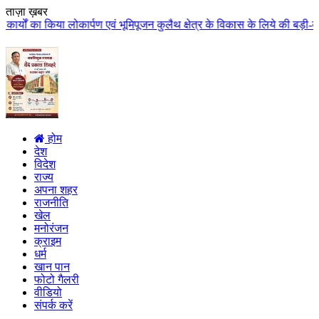
ताज़ा ख़बर
 एवं भूमिपूजन कुलैथ क्षेत्र के विकास के लिये की बड़ी-बड़ी सौगातों की घोषणा कु
होम
देश
विदेश
राज्य
अपना शहर
राजनीति
खेल
मनोरंजन
क्राइम
धर्म
खान पान
फोटो गैलरी
वीडियो
संपर्क करें