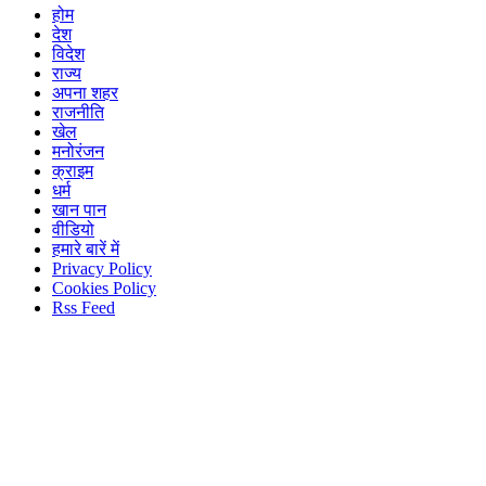
होम
देश
विदेश
राज्य
अपना शहर
राजनीति
खेल
मनोरंजन
क्राइम
धर्म
खान पान
वीडियो
हमारे बारें में
Privacy Policy
Cookies Policy
Rss Feed