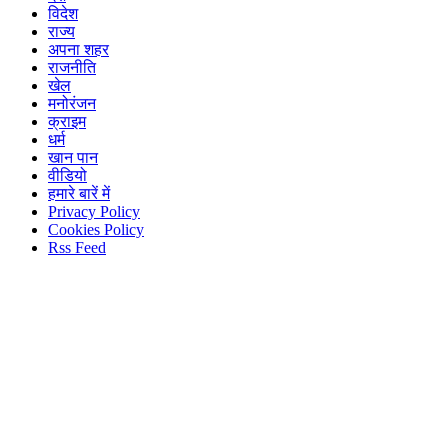
विदेश
राज्य
अपना शहर
राजनीति
खेल
मनोरंजन
क्राइम
धर्म
खान पान
वीडियो
हमारे बारें में
Privacy Policy
Cookies Policy
Rss Feed