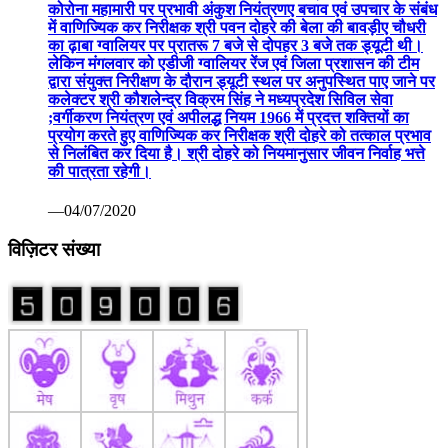
कोरोना महामारी पर प्रभावी अंकुश नियंत्रणए बचाव एवं उपचार के संबंध
में वाणिज्यिक कर निरीक्षक श्री पवन दोहरे की बेला की बावड़ीए चौधरी
का ढ़ाबा ग्वालियर पर प्रातरू 7 बजे से दोपहर 3 बजे तक ड्यूटी थी।
लेकिन मंगलवार को एडीजी ग्वालियर रेंज एवं जिला प्रशासन की टीम
द्वारा संयुक्त निरीक्षण के दौरान ड्यूटी स्थल पर अनुपस्थित पाए जाने पर
कलेक्टर श्री कौशलेन्द्र विक्रम सिंह ने मध्यप्रदेश सिविल सेवा
;वर्गीकरण नियंत्रण एवं अपीलद्ध नियम 1966 में प्रदत्त शक्तियों का
प्रयोग करते हुए वाणिज्यिक कर निरीक्षक श्री दोहरे को तत्काल प्रभाव
से निलंबित कर दिया है। श्री दोहरे को नियमानुसार जीवन निर्वाह भत्ते
की पात्रता रहेगी।
—04/07/2020
विज़िटर संख्या