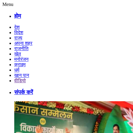
Menu
होम
देश
विदेश
राज्य
अपना शहर
राजनीति
खेल
मनोरंजन
क्राइम
धर्म
खान पान
वीडियो
संपर्क करें