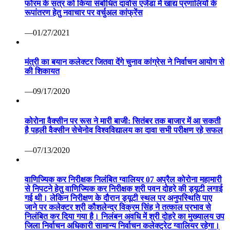
फोरम के सत्र को किया संबोधित दावोस एजेंडा में खाद्य प्रणालियों के
रूपांतरण हेतु नवाचार पर वर्चुअल कांफ्रेंस
—01/27/2021
मंत्री का बयान कलेक्टर जितवा देंगे चुनाव कांग्रेस ने निर्वाचन आयोग से
की शिकायत
—09/17/2020
कोरोना वैक्सीन पर रूस ने मारी बाजी: सितंबर तक बाजार में आ सकती
है पहली वैक्सीन सेचेनोव विश्वविद्यालय का दावा सभी परीक्षण रहे सफल
—07/13/2020
वाणिज्यिक कर निरीक्षक निलंबित ग्वालियर 07 अप्रैल कोरोना महामारी
से निपटने हेतु वाणिज्यिक कर निरीक्षक श्री पवन दोहरे की ड्यूटी लगाई
गई थी। लेकिन निरीक्षण के दौरान ड्यूटी स्थल पर अनुपस्थिति पाए
जाने पर कलेक्टर श्री कौशलेन्द्र विक्रम सिंह ने तत्काल प्रभाव से
निलंबित कर दिया गया है। निलंबन अवधि में श्री दोहरे का मुख्यालय उप
जिला निर्वाचन अधिकारी सामान्य निर्वाचन कलेक्ट्रेट ग्वालियर रहेगा।