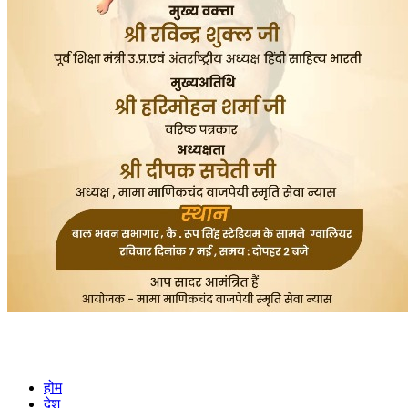
होम
देश