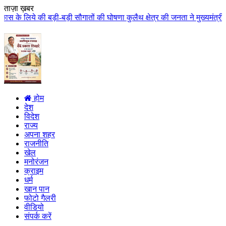
ताज़ा ख़बर
ड़ी सौगातों की घोषणा कुलैथ क्षेत्र की जनता ने मुख्यमंत्री डॉ. यादव का किया आत
होम
देश
विदेश
राज्य
अपना शहर
राजनीति
खेल
मनोरंजन
क्राइम
धर्म
खान पान
फोटो गैलरी
वीडियो
संपर्क करें