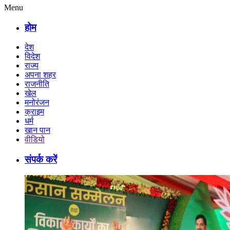
Menu
होम
देश
विदेश
राज्य
अपना शहर
राजनीति
खेल
मनोरंजन
क्राइम
धर्म
खान पान
वीडियो
संपर्क करें