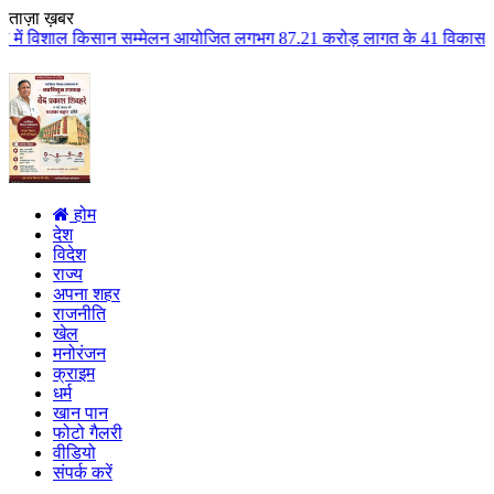
ताज़ा ख़बर
 सम्मेलन आयोजित लगभग 87.21 करोड़ लागत के 41 विकास कार्यों का किया लोकार्पण ए
होम
देश
विदेश
राज्य
अपना शहर
राजनीति
खेल
मनोरंजन
क्राइम
धर्म
खान पान
फोटो गैलरी
वीडियो
संपर्क करें