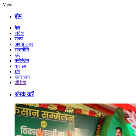
Menu
होम
देश
विदेश
राज्य
अपना शहर
राजनीति
खेल
मनोरंजन
क्राइम
धर्म
खान पान
वीडियो
संपर्क करें