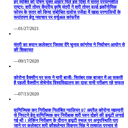
हर व्यक्ति को पोषण युक्त आहार मिले इस दिशा में सतत प्रयत्नशील
राष्ट्र: श्री तोमर केंद्रीय कृषि मंत्री ने श्री तोमर वर्ल्ड इकॉनोमिक
फोरम के सत्र को किया संबोधित दावोस एजेंडा में खाद्य प्रणालियों के
रूपांतरण हेतु नवाचार पर वर्चुअल कांफ्रेंस
—01/27/2021
मंत्री का बयान कलेक्टर जितवा देंगे चुनाव कांग्रेस ने निर्वाचन आयोग से
की शिकायत
—09/17/2020
कोरोना वैक्सीन पर रूस ने मारी बाजी: सितंबर तक बाजार में आ सकती
है पहली वैक्सीन सेचेनोव विश्वविद्यालय का दावा सभी परीक्षण रहे सफल
—07/13/2020
वाणिज्यिक कर निरीक्षक निलंबित ग्वालियर 07 अप्रैल कोरोना महामारी
से निपटने हेतु वाणिज्यिक कर निरीक्षक श्री पवन दोहरे की ड्यूटी लगाई
गई थी। लेकिन निरीक्षण के दौरान ड्यूटी स्थल पर अनुपस्थिति पाए
जाने पर कलेक्टर श्री कौशलेन्द्र विक्रम सिंह ने तत्काल प्रभाव से