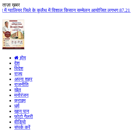
ताज़ा ख़बर
 के कुलैथ में विशाल किसान सम्मेलन आयोजित लगभग 87.21 करोड़ लागत के 41 विकास क
होम
देश
विदेश
राज्य
अपना शहर
राजनीति
खेल
मनोरंजन
क्राइम
धर्म
खान पान
फोटो गैलरी
वीडियो
संपर्क करें