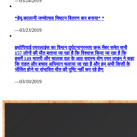
—03/24/2019
*हेमू कालानी जन्मोत्सव मिष्ठान वितरण कर बनाया* *
—03/23/2019
इथोपियाई एयरलाइंस का विमान दुर्घटनाग्रस्तए क्रू मेंबर समेत सभी
157 लोगों की मौत बताया जा रहा है कि विश्वास किया जा रहा है कि
इसमें 149 यात्री और चालक दल के आठ सदस्य थेण् एयर लाइन ने कहा
कि राहत और बचाव अभियान चलाया जा रहा है और हम अभी किसी के
जीवित होने या संभावित मौत की पुष्टि नहीं कर रहे हैण्
—03/10/2019