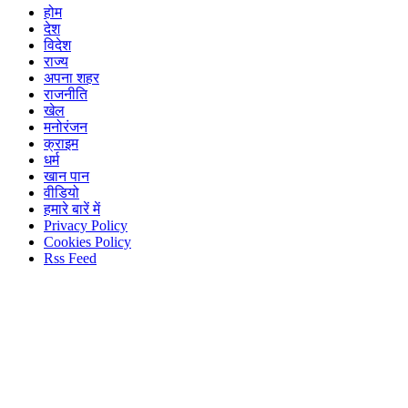
होम
देश
विदेश
राज्य
अपना शहर
राजनीति
खेल
मनोरंजन
क्राइम
धर्म
खान पान
वीडियो
हमारे बारें में
Privacy Policy
Cookies Policy
Rss Feed