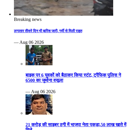
Breaking news
लगातार तीसरे दिन भी बारिश जारी, गर्मी से मिली राहत
— Aug 06 2026
बाइक पर 6 युवकों को बैठाकर किया स्टंट, ट्रैफिक पुलिस ने
6500 का जुर्माना वसूला
— Aug 06 2026
21 करोड़ की साइबर ठगी में भाजपा नेता पकड़ा,50 लाख खाते में
मिले