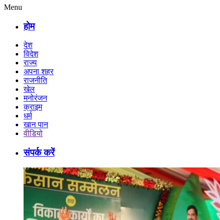
Menu
होम
देश
विदेश
राज्य
अपना शहर
राजनीति
खेल
मनोरंजन
क्राइम
धर्म
खान पान
वीडियो
संपर्क करें