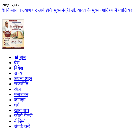
ताज़ा ख़बर
 पर खर्च होगी मुख्यमंत्री डॉ. यादव के मुख्य आतिथ्य में ग्वालियर जिले के कुलै
होम
देश
विदेश
राज्य
अपना शहर
राजनीति
खेल
मनोरंजन
क्राइम
धर्म
खान पान
फोटो गैलरी
वीडियो
संपर्क करें