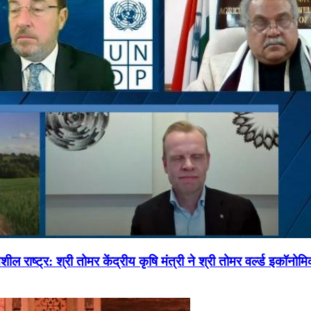
ल राष्ट्र: श्री तोमर केंद्रीय कृषि मंत्री ने श्री तोमर वर्ल्ड इकॉनो