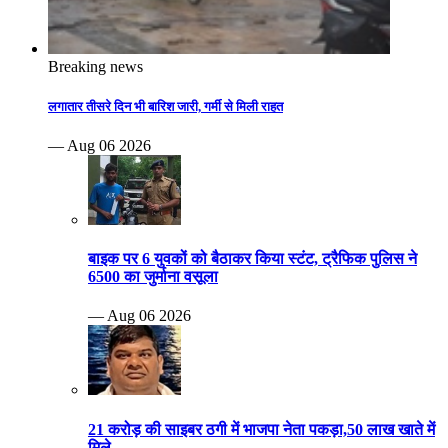
Breaking news
लगातार तीसरे दिन भी बारिश जारी, गर्मी से मिली राहत
— Aug 06 2026
बाइक पर 6 युवकों को बैठाकर किया स्टंट, ट्रैफिक पुलिस ने
6500 का जुर्माना वसूला
— Aug 06 2026
21 करोड़ की साइबर ठगी में भाजपा नेता पकड़ा,50 लाख खाते में
मिले