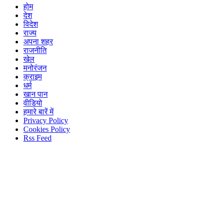
होम
देश
विदेश
राज्य
अपना शहर
राजनीति
खेल
मनोरंजन
क्राइम
धर्म
खान पान
वीडियो
हमारे बारें में
Privacy Policy
Cookies Policy
Rss Feed