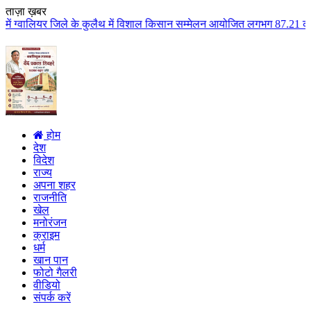
ताज़ा ख़बर
े कुलैथ में विशाल किसान सम्मेलन आयोजित लगभग 87.21 करोड़ लागत के 41 विकास कार
होम
देश
विदेश
राज्य
अपना शहर
राजनीति
खेल
मनोरंजन
क्राइम
धर्म
खान पान
फोटो गैलरी
वीडियो
संपर्क करें