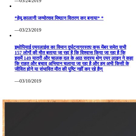
—03/24/2019
*हेमू कालानी जन्मोत्सव मिष्ठान वितरण कर बनाया* *
—03/23/2019
इथोपियाई एयरलाइंस का विमान दुर्घटनाग्रस्तए क्रू मेंबर समेत सभी
157 लोगों की मौत बताया जा रहा है कि विश्वास किया जा रहा है कि
इसमें 149 यात्री और चालक दल के आठ सदस्य थेण् एयर लाइन ने कहा
कि राहत और बचाव अभियान चलाया जा रहा है और हम अभी किसी के
जीवित होने या संभावित मौत की पुष्टि नहीं कर रहे हैण्
—03/10/2019