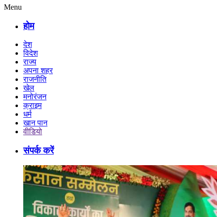
Menu
होम
देश
विदेश
राज्य
अपना शहर
राजनीति
खेल
मनोरंजन
क्राइम
धर्म
खान पान
वीडियो
संपर्क करें