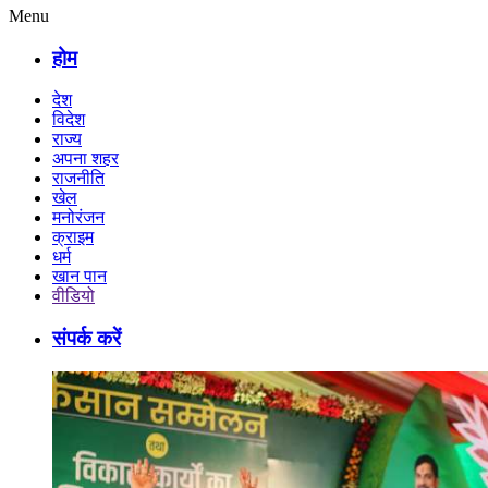
Menu
होम
देश
विदेश
राज्य
अपना शहर
राजनीति
खेल
मनोरंजन
क्राइम
धर्म
खान पान
वीडियो
संपर्क करें