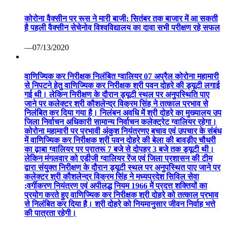
कोरोना वैक्सीन पर रूस ने मारी बाजी: सितंबर तक बाजार में आ सकती
है पहली वैक्सीन सेचेनोव विश्वविद्यालय का दावा सभी परीक्षण रहे सफल
—07/13/2020
वाणिज्यिक कर निरीक्षक निलंबित ग्वालियर 07 अप्रैल कोरोना महामारी
से निपटने हेतु वाणिज्यिक कर निरीक्षक श्री पवन दोहरे की ड्यूटी लगाई
गई थी। लेकिन निरीक्षण के दौरान ड्यूटी स्थल पर अनुपस्थिति पाए
जाने पर कलेक्टर श्री कौशलेन्द्र विक्रम सिंह ने तत्काल प्रभाव से
निलंबित कर दिया गया है। निलंबन अवधि में श्री दोहरे का मुख्यालय उप
जिला निर्वाचन अधिकारी सामान्य निर्वाचन कलेक्ट्रेट ग्वालियर रहेगा।
कोरोना महामारी पर प्रभावी अंकुश नियंत्रणए बचाव एवं उपचार के संबंध
में वाणिज्यिक कर निरीक्षक श्री पवन दोहरे की बेला की बावड़ीए चौधरी
का ढ़ाबा ग्वालियर पर प्रातरू 7 बजे से दोपहर 3 बजे तक ड्यूटी थी।
लेकिन मंगलवार को एडीजी ग्वालियर रेंज एवं जिला प्रशासन की टीम
द्वारा संयुक्त निरीक्षण के दौरान ड्यूटी स्थल पर अनुपस्थित पाए जाने पर
कलेक्टर श्री कौशलेन्द्र विक्रम सिंह ने मध्यप्रदेश सिविल सेवा
;वर्गीकरण नियंत्रण एवं अपीलद्ध नियम 1966 में प्रदत्त शक्तियों का
प्रयोग करते हुए वाणिज्यिक कर निरीक्षक श्री दोहरे को तत्काल प्रभाव
से निलंबित कर दिया है। श्री दोहरे को नियमानुसार जीवन निर्वाह भत्ते
की पात्रता रहेगी।