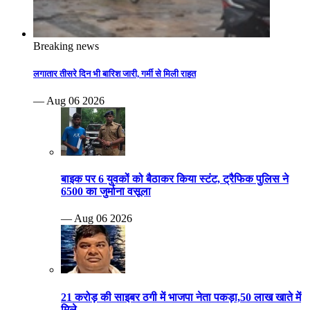
Breaking news
लगातार तीसरे दिन भी बारिश जारी, गर्मी से मिली राहत
— Aug 06 2026
बाइक पर 6 युवकों को बैठाकर किया स्टंट, ट्रैफिक पुलिस ने
6500 का जुर्माना वसूला
— Aug 06 2026
21 करोड़ की साइबर ठगी में भाजपा नेता पकड़ा,50 लाख खाते में
मिले