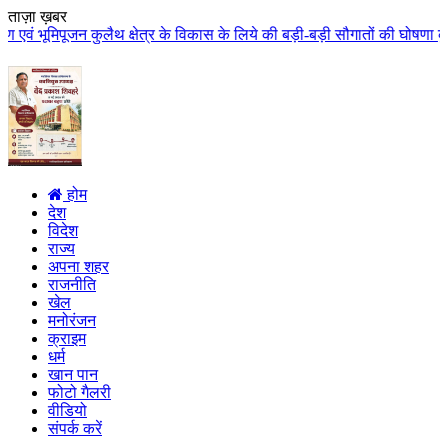
ताज़ा ख़बर
्षेत्र के विकास के लिये की बड़ी-बड़ी सौगातों की घोषणा कुलैथ क्षेत्र की जनता ने
होम
देश
विदेश
राज्य
अपना शहर
राजनीति
खेल
मनोरंजन
क्राइम
धर्म
खान पान
फोटो गैलरी
वीडियो
संपर्क करें