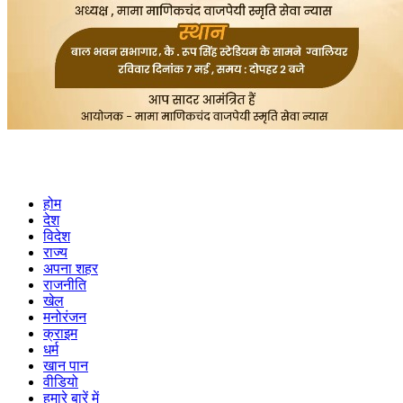
होम
देश
विदेश
राज्य
अपना शहर
राजनीति
खेल
मनोरंजन
क्राइम
धर्म
खान पान
वीडियो
हमारे बारें में