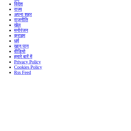
विदेश
राज्य
अपना शहर
राजनीति
खेल
मनोरंजन
क्राइम
धर्म
खान पान
वीडियो
हमारे बारें में
Privacy Policy
Cookies Policy
Rss Feed