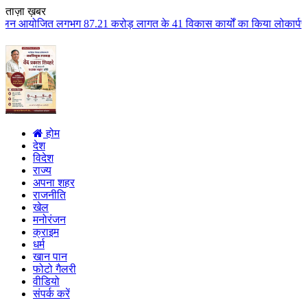
ताज़ा ख़बर
7.21 करोड़ लागत के 41 विकास कार्यों का किया लोकार्पण एवं भूमिपूजन कुलैथ क्षे
होम
देश
विदेश
राज्य
अपना शहर
राजनीति
खेल
मनोरंजन
क्राइम
धर्म
खान पान
फोटो गैलरी
वीडियो
संपर्क करें