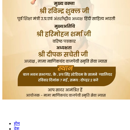
होम
देश