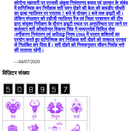
कोरोना महामारी पर प्रभावी अंकुश नियंत्रणए बचाव एवं उपचार के संबंध
में वाणिज्यिक कर निरीक्षक श्री पवन दोहरे की बेला की बावड़ीए चौधरी
का ढ़ाबा ग्वालियर पर प्रातरू 7 बजे से दोपहर 3 बजे तक ड्यूटी थी।
लेकिन मंगलवार को एडीजी ग्वालियर रेंज एवं जिला प्रशासन की टीम
द्वारा संयुक्त निरीक्षण के दौरान ड्यूटी स्थल पर अनुपस्थित पाए जाने पर
कलेक्टर श्री कौशलेन्द्र विक्रम सिंह ने मध्यप्रदेश सिविल सेवा
;वर्गीकरण नियंत्रण एवं अपीलद्ध नियम 1966 में प्रदत्त शक्तियों का
प्रयोग करते हुए वाणिज्यिक कर निरीक्षक श्री दोहरे को तत्काल प्रभाव
से निलंबित कर दिया है। श्री दोहरे को नियमानुसार जीवन निर्वाह भत्ते
की पात्रता रहेगी।
—04/07/2020
विज़िटर संख्या