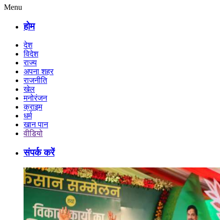
Menu
होम
देश
विदेश
राज्य
अपना शहर
राजनीति
खेल
मनोरंजन
क्राइम
धर्म
खान पान
वीडियो
संपर्क करें