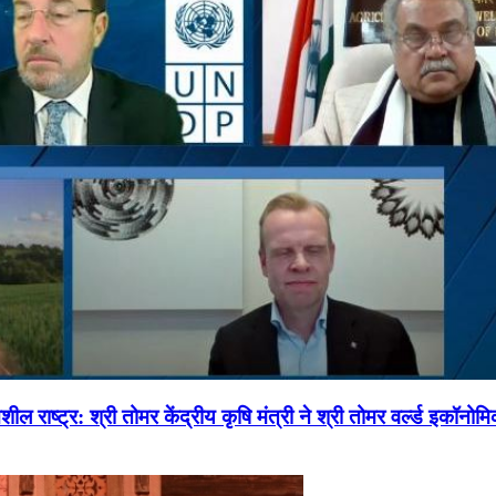
ल राष्ट्र: श्री तोमर केंद्रीय कृषि मंत्री ने श्री तोमर वर्ल्ड इकॉनो