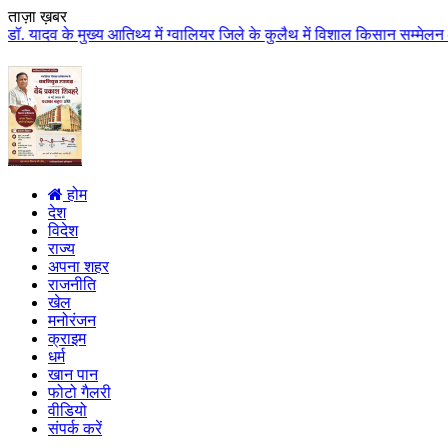
ताज़ा ख़बर
ख्य आतिथ्य में ग्वालियर जिले के कुलैथ में विशाल किसान सम्मेलन आयोजित लगभग 87
होम
देश
विदेश
राज्य
अपना शहर
राजनीति
खेल
मनोरंजन
क्राइम
धर्म
खान पान
फोटो गैलरी
वीडियो
संपर्क करें