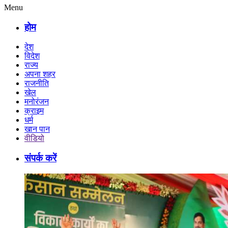
Menu
होम
देश
विदेश
राज्य
अपना शहर
राजनीति
खेल
मनोरंजन
क्राइम
धर्म
खान पान
वीडियो
संपर्क करें