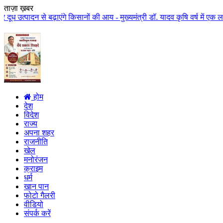
ताज़ा ख़बर
़ाएंगे किसानों की आय - मुख्यमंत्री डॉ. यादव कृषि वर्ष में एक लाख करोड़ से अधि
होम
देश
विदेश
राज्य
अपना शहर
राजनीति
खेल
मनोरंजन
क्राइम
धर्म
खान पान
फोटो गैलरी
वीडियो
संपर्क करें