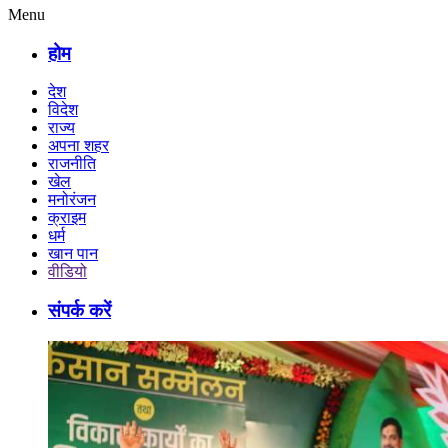
Menu
होम
देश
विदेश
राज्य
अपना शहर
राजनीति
खेल
मनोरंजन
क्राइम
धर्म
खान पान
वीडियो
संपर्क करें