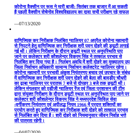
कोरोना वैक्सीन पर रूस ने मारी बाजी: सितंबर तक बाजार में आ सकती
है पहली वैक्सीन सेचेनोव विश्वविद्यालय का दावा सभी परीक्षण रहे सफल
—07/13/2020
वाणिज्यिक कर निरीक्षक निलंबित ग्वालियर 07 अप्रैल कोरोना महामारी
से निपटने हेतु वाणिज्यिक कर निरीक्षक श्री पवन दोहरे की ड्यूटी लगाई
गई थी। लेकिन निरीक्षण के दौरान ड्यूटी स्थल पर अनुपस्थिति पाए
जाने पर कलेक्टर श्री कौशलेन्द्र विक्रम सिंह ने तत्काल प्रभाव से
निलंबित कर दिया गया है। निलंबन अवधि में श्री दोहरे का मुख्यालय उप
जिला निर्वाचन अधिकारी सामान्य निर्वाचन कलेक्ट्रेट ग्वालियर रहेगा।
कोरोना महामारी पर प्रभावी अंकुश नियंत्रणए बचाव एवं उपचार के संबंध
में वाणिज्यिक कर निरीक्षक श्री पवन दोहरे की बेला की बावड़ीए चौधरी
का ढ़ाबा ग्वालियर पर प्रातरू 7 बजे से दोपहर 3 बजे तक ड्यूटी थी।
लेकिन मंगलवार को एडीजी ग्वालियर रेंज एवं जिला प्रशासन की टीम
द्वारा संयुक्त निरीक्षण के दौरान ड्यूटी स्थल पर अनुपस्थित पाए जाने पर
कलेक्टर श्री कौशलेन्द्र विक्रम सिंह ने मध्यप्रदेश सिविल सेवा
;वर्गीकरण नियंत्रण एवं अपीलद्ध नियम 1966 में प्रदत्त शक्तियों का
प्रयोग करते हुए वाणिज्यिक कर निरीक्षक श्री दोहरे को तत्काल प्रभाव
से निलंबित कर दिया है। श्री दोहरे को नियमानुसार जीवन निर्वाह भत्ते
की पात्रता रहेगी।
—04/07/2020