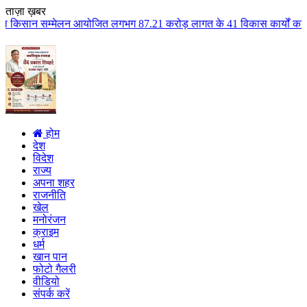
ताज़ा ख़बर
्मेलन आयोजित लगभग 87.21 करोड़ लागत के 41 विकास कार्यों का किया लोकार्पण एवं 
होम
देश
विदेश
राज्य
अपना शहर
राजनीति
खेल
मनोरंजन
क्राइम
धर्म
खान पान
फोटो गैलरी
वीडियो
संपर्क करें