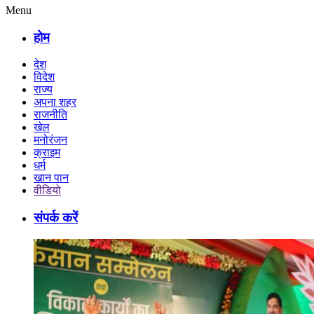
Menu
होम
देश
विदेश
राज्य
अपना शहर
राजनीति
खेल
मनोरंजन
क्राइम
धर्म
खान पान
वीडियो
संपर्क करें