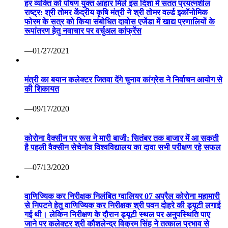
हर व्यक्ति को पोषण युक्त आहार मिले इस दिशा में सतत प्रयत्नशील
राष्ट्र: श्री तोमर केंद्रीय कृषि मंत्री ने श्री तोमर वर्ल्ड इकॉनोमिक
फोरम के सत्र को किया संबोधित दावोस एजेंडा में खाद्य प्रणालियों के
रूपांतरण हेतु नवाचार पर वर्चुअल कांफ्रेंस
—01/27/2021
मंत्री का बयान कलेक्टर जितवा देंगे चुनाव कांग्रेस ने निर्वाचन आयोग से
की शिकायत
—09/17/2020
कोरोना वैक्सीन पर रूस ने मारी बाजी: सितंबर तक बाजार में आ सकती
है पहली वैक्सीन सेचेनोव विश्वविद्यालय का दावा सभी परीक्षण रहे सफल
—07/13/2020
वाणिज्यिक कर निरीक्षक निलंबित ग्वालियर 07 अप्रैल कोरोना महामारी
से निपटने हेतु वाणिज्यिक कर निरीक्षक श्री पवन दोहरे की ड्यूटी लगाई
गई थी। लेकिन निरीक्षण के दौरान ड्यूटी स्थल पर अनुपस्थिति पाए
जाने पर कलेक्टर श्री कौशलेन्द्र विक्रम सिंह ने तत्काल प्रभाव से