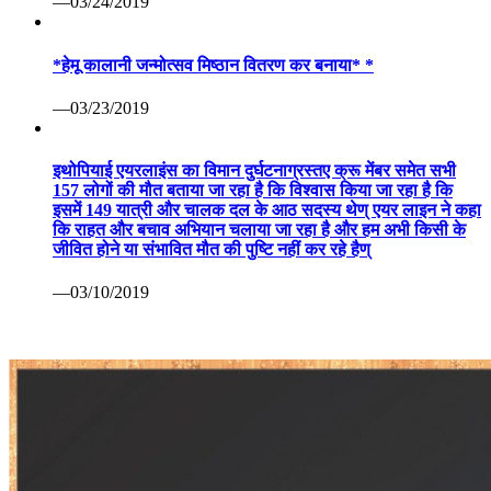
—03/24/2019
*हेमू कालानी जन्मोत्सव मिष्ठान वितरण कर बनाया* *
—03/23/2019
इथोपियाई एयरलाइंस का विमान दुर्घटनाग्रस्तए क्रू मेंबर समेत सभी
157 लोगों की मौत बताया जा रहा है कि विश्वास किया जा रहा है कि
इसमें 149 यात्री और चालक दल के आठ सदस्य थेण् एयर लाइन ने कहा
कि राहत और बचाव अभियान चलाया जा रहा है और हम अभी किसी के
जीवित होने या संभावित मौत की पुष्टि नहीं कर रहे हैण्
—03/10/2019