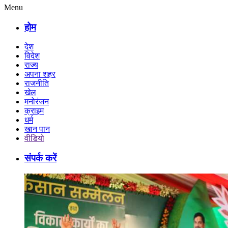
Menu
होम
देश
विदेश
राज्य
अपना शहर
राजनीति
खेल
मनोरंजन
क्राइम
धर्म
खान पान
वीडियो
संपर्क करें