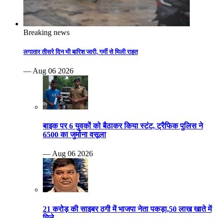
Breaking news
लगातार तीसरे दिन भी बारिश जारी, गर्मी से मिली राहत
— Aug 06 2026
बाइक पर 6 युवकों को बैठाकर किया स्टंट, ट्रैफिक पुलिस ने
6500 का जुर्माना वसूला
— Aug 06 2026
21 करोड़ की साइबर ठगी में भाजपा नेता पकड़ा,50 लाख खाते में
मिले