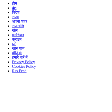
होम
देश
विदेश
राज्य
अपना शहर
राजनीति
खेल
मनोरंजन
क्राइम
धर्म
खान पान
वीडियो
हमारे बारें में
Privacy Policy
Cookies Policy
Rss Feed