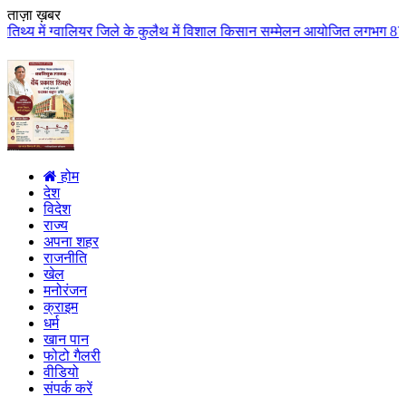
ताज़ा ख़बर
ियर जिले के कुलैथ में विशाल किसान सम्मेलन आयोजित लगभग 87.21 करोड़ लागत के 41
होम
देश
विदेश
राज्य
अपना शहर
राजनीति
खेल
मनोरंजन
क्राइम
धर्म
खान पान
फोटो गैलरी
वीडियो
संपर्क करें