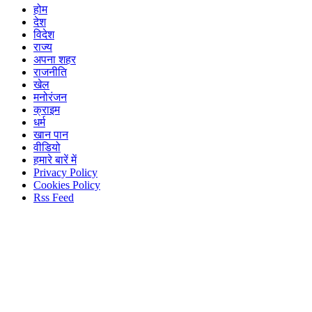
होम
देश
विदेश
राज्य
अपना शहर
राजनीति
खेल
मनोरंजन
क्राइम
धर्म
खान पान
वीडियो
हमारे बारें में
Privacy Policy
Cookies Policy
Rss Feed