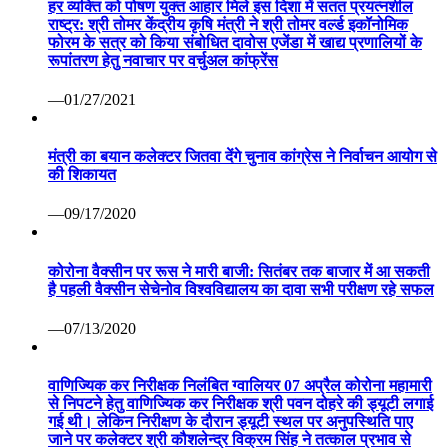
हर व्यक्ति को पोषण युक्त आहार मिले इस दिशा में सतत प्रयत्नशील
राष्ट्र: श्री तोमर केंद्रीय कृषि मंत्री ने श्री तोमर वर्ल्ड इकॉनोमिक
फोरम के सत्र को किया संबोधित दावोस एजेंडा में खाद्य प्रणालियों के
रूपांतरण हेतु नवाचार पर वर्चुअल कांफ्रेंस
—01/27/2021
मंत्री का बयान कलेक्टर जितवा देंगे चुनाव कांग्रेस ने निर्वाचन आयोग से
की शिकायत
—09/17/2020
कोरोना वैक्सीन पर रूस ने मारी बाजी: सितंबर तक बाजार में आ सकती
है पहली वैक्सीन सेचेनोव विश्वविद्यालय का दावा सभी परीक्षण रहे सफल
—07/13/2020
वाणिज्यिक कर निरीक्षक निलंबित ग्वालियर 07 अप्रैल कोरोना महामारी
से निपटने हेतु वाणिज्यिक कर निरीक्षक श्री पवन दोहरे की ड्यूटी लगाई
गई थी। लेकिन निरीक्षण के दौरान ड्यूटी स्थल पर अनुपस्थिति पाए
जाने पर कलेक्टर श्री कौशलेन्द्र विक्रम सिंह ने तत्काल प्रभाव से