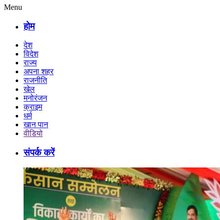
Menu
होम
देश
विदेश
राज्य
अपना शहर
राजनीति
खेल
मनोरंजन
क्राइम
धर्म
खान पान
वीडियो
संपर्क करें