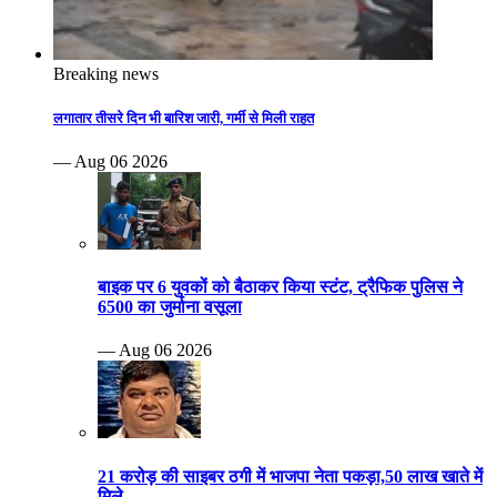
Breaking news
लगातार तीसरे दिन भी बारिश जारी, गर्मी से मिली राहत
— Aug 06 2026
बाइक पर 6 युवकों को बैठाकर किया स्टंट, ट्रैफिक पुलिस ने
6500 का जुर्माना वसूला
— Aug 06 2026
21 करोड़ की साइबर ठगी में भाजपा नेता पकड़ा,50 लाख खाते में
मिले