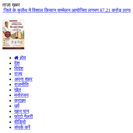
ताज़ा ख़बर
ें विशाल किसान सम्मेलन आयोजित लगभग 87.21 करोड़ लागत के 41 विकास कार्यों का क
होम
देश
विदेश
राज्य
अपना शहर
राजनीति
खेल
मनोरंजन
क्राइम
धर्म
खान पान
फोटो गैलरी
वीडियो
संपर्क करें