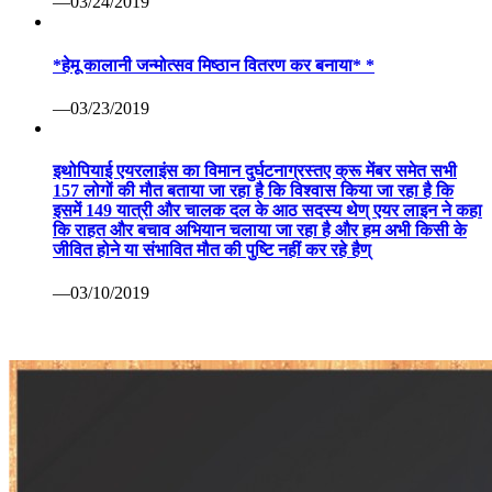
—03/24/2019
*हेमू कालानी जन्मोत्सव मिष्ठान वितरण कर बनाया* *
—03/23/2019
इथोपियाई एयरलाइंस का विमान दुर्घटनाग्रस्तए क्रू मेंबर समेत सभी
157 लोगों की मौत बताया जा रहा है कि विश्वास किया जा रहा है कि
इसमें 149 यात्री और चालक दल के आठ सदस्य थेण् एयर लाइन ने कहा
कि राहत और बचाव अभियान चलाया जा रहा है और हम अभी किसी के
जीवित होने या संभावित मौत की पुष्टि नहीं कर रहे हैण्
—03/10/2019