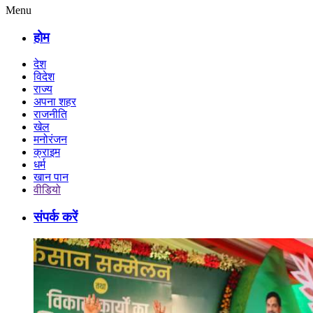
Menu
होम
देश
विदेश
राज्य
अपना शहर
राजनीति
खेल
मनोरंजन
क्राइम
धर्म
खान पान
वीडियो
संपर्क करें