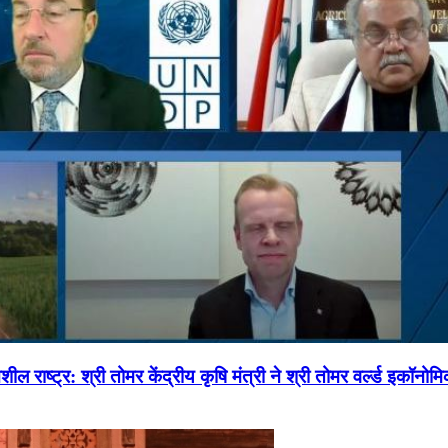
ल राष्ट्र: श्री तोमर केंद्रीय कृषि मंत्री ने श्री तोमर वर्ल्ड इकॉनो