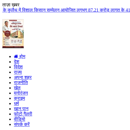
ताज़ा ख़बर
ं विशाल किसान सम्मेलन आयोजित लगभग 87.21 करोड़ लागत के 41 विकास कार्यों का कि
होम
देश
विदेश
राज्य
अपना शहर
राजनीति
खेल
मनोरंजन
क्राइम
धर्म
खान पान
फोटो गैलरी
वीडियो
संपर्क करें