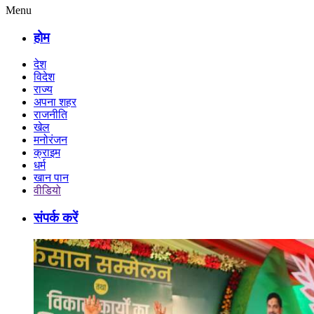
Menu
होम
देश
विदेश
राज्य
अपना शहर
राजनीति
खेल
मनोरंजन
क्राइम
धर्म
खान पान
वीडियो
संपर्क करें