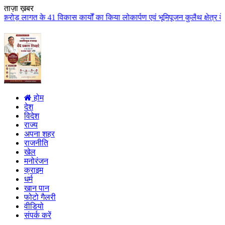
ताज़ा ख़बर
 कार्यों का किया लोकार्पण एवं भूमिपूजन कुलैथ क्षेत्र के विकास के लिये की बड़ी
होम
देश
विदेश
राज्य
अपना शहर
राजनीति
खेल
मनोरंजन
क्राइम
धर्म
खान पान
फोटो गैलरी
वीडियो
संपर्क करें