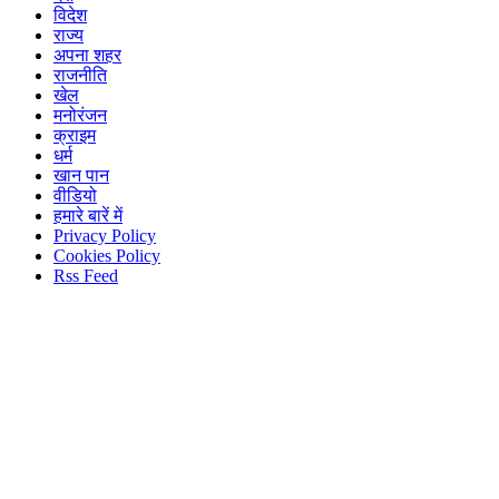
विदेश
राज्य
अपना शहर
राजनीति
खेल
मनोरंजन
क्राइम
धर्म
खान पान
वीडियो
हमारे बारें में
Privacy Policy
Cookies Policy
Rss Feed