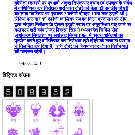
कोरोना महामारी पर प्रभावी अंकुश नियंत्रणए बचाव एवं उपचार के संबंध
में वाणिज्यिक कर निरीक्षक श्री पवन दोहरे की बेला की बावड़ीए चौधरी
का ढ़ाबा ग्वालियर पर प्रातरू 7 बजे से दोपहर 3 बजे तक ड्यूटी थी।
लेकिन मंगलवार को एडीजी ग्वालियर रेंज एवं जिला प्रशासन की टीम
द्वारा संयुक्त निरीक्षण के दौरान ड्यूटी स्थल पर अनुपस्थित पाए जाने पर
कलेक्टर श्री कौशलेन्द्र विक्रम सिंह ने मध्यप्रदेश सिविल सेवा
;वर्गीकरण नियंत्रण एवं अपीलद्ध नियम 1966 में प्रदत्त शक्तियों का
प्रयोग करते हुए वाणिज्यिक कर निरीक्षक श्री दोहरे को तत्काल प्रभाव
से निलंबित कर दिया है। श्री दोहरे को नियमानुसार जीवन निर्वाह भत्ते
की पात्रता रहेगी।
—04/07/2020
विज़िटर संख्या