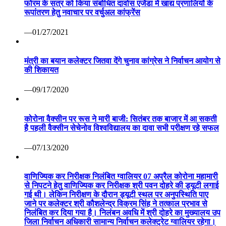
फोरम के सत्र को किया संबोधित दावोस एजेंडा में खाद्य प्रणालियों के
रूपांतरण हेतु नवाचार पर वर्चुअल कांफ्रेंस
—01/27/2021
मंत्री का बयान कलेक्टर जितवा देंगे चुनाव कांग्रेस ने निर्वाचन आयोग से
की शिकायत
—09/17/2020
कोरोना वैक्सीन पर रूस ने मारी बाजी: सितंबर तक बाजार में आ सकती
है पहली वैक्सीन सेचेनोव विश्वविद्यालय का दावा सभी परीक्षण रहे सफल
—07/13/2020
वाणिज्यिक कर निरीक्षक निलंबित ग्वालियर 07 अप्रैल कोरोना महामारी
से निपटने हेतु वाणिज्यिक कर निरीक्षक श्री पवन दोहरे की ड्यूटी लगाई
गई थी। लेकिन निरीक्षण के दौरान ड्यूटी स्थल पर अनुपस्थिति पाए
जाने पर कलेक्टर श्री कौशलेन्द्र विक्रम सिंह ने तत्काल प्रभाव से
निलंबित कर दिया गया है। निलंबन अवधि में श्री दोहरे का मुख्यालय उप
जिला निर्वाचन अधिकारी सामान्य निर्वाचन कलेक्ट्रेट ग्वालियर रहेगा।