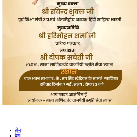
होम
देश