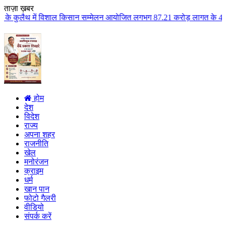
ताज़ा ख़बर
ाल किसान सम्मेलन आयोजित लगभग 87.21 करोड़ लागत के 41 विकास कार्यों का किया लो
होम
देश
विदेश
राज्य
अपना शहर
राजनीति
खेल
मनोरंजन
क्राइम
धर्म
खान पान
फोटो गैलरी
वीडियो
संपर्क करें