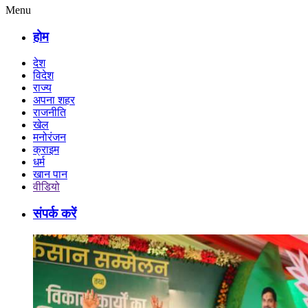
Menu
होम
देश
विदेश
राज्य
अपना शहर
राजनीति
खेल
मनोरंजन
क्राइम
धर्म
खान पान
वीडियो
संपर्क करें