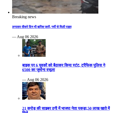
Breaking news
लगातार तीसरे दिन भी बारिश जारी, गर्मी से मिली राहत
— Aug 06 2026
बाइक पर 6 युवकों को बैठाकर किया स्टंट, ट्रैफिक पुलिस ने
6500 का जुर्माना वसूला
— Aug 06 2026
21 करोड़ की साइबर ठगी में भाजपा नेता पकड़ा,50 लाख खाते में
मिले