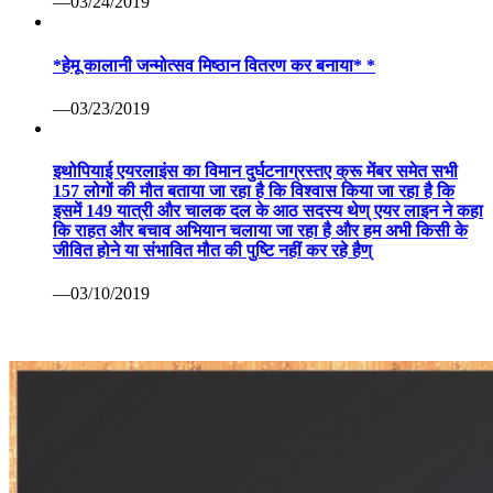
—03/24/2019
*हेमू कालानी जन्मोत्सव मिष्ठान वितरण कर बनाया* *
—03/23/2019
इथोपियाई एयरलाइंस का विमान दुर्घटनाग्रस्तए क्रू मेंबर समेत सभी
157 लोगों की मौत बताया जा रहा है कि विश्वास किया जा रहा है कि
इसमें 149 यात्री और चालक दल के आठ सदस्य थेण् एयर लाइन ने कहा
कि राहत और बचाव अभियान चलाया जा रहा है और हम अभी किसी के
जीवित होने या संभावित मौत की पुष्टि नहीं कर रहे हैण्
—03/10/2019