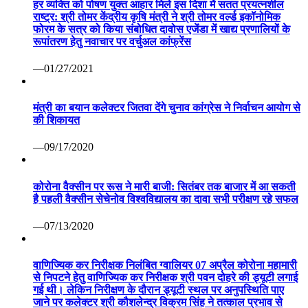
हर व्यक्ति को पोषण युक्त आहार मिले इस दिशा में सतत प्रयत्नशील
राष्ट्र: श्री तोमर केंद्रीय कृषि मंत्री ने श्री तोमर वर्ल्ड इकॉनोमिक
फोरम के सत्र को किया संबोधित दावोस एजेंडा में खाद्य प्रणालियों के
रूपांतरण हेतु नवाचार पर वर्चुअल कांफ्रेंस
—01/27/2021
मंत्री का बयान कलेक्टर जितवा देंगे चुनाव कांग्रेस ने निर्वाचन आयोग से
की शिकायत
—09/17/2020
कोरोना वैक्सीन पर रूस ने मारी बाजी: सितंबर तक बाजार में आ सकती
है पहली वैक्सीन सेचेनोव विश्वविद्यालय का दावा सभी परीक्षण रहे सफल
—07/13/2020
वाणिज्यिक कर निरीक्षक निलंबित ग्वालियर 07 अप्रैल कोरोना महामारी
से निपटने हेतु वाणिज्यिक कर निरीक्षक श्री पवन दोहरे की ड्यूटी लगाई
गई थी। लेकिन निरीक्षण के दौरान ड्यूटी स्थल पर अनुपस्थिति पाए
जाने पर कलेक्टर श्री कौशलेन्द्र विक्रम सिंह ने तत्काल प्रभाव से