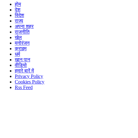
होम
देश
विदेश
राज्य
अपना शहर
राजनीति
खेल
मनोरंजन
क्राइम
धर्म
खान पान
वीडियो
हमारे बारें में
Privacy Policy
Cookies Policy
Rss Feed