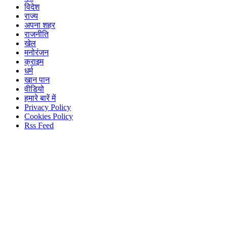
विदेश
राज्य
अपना शहर
राजनीति
खेल
मनोरंजन
क्राइम
धर्म
खान पान
वीडियो
हमारे बारें में
Privacy Policy
Cookies Policy
Rss Feed