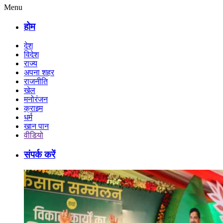
Menu
होम
देश
विदेश
राज्य
अपना शहर
राजनीति
खेल
मनोरंजन
क्राइम
धर्म
खान पान
वीडियो
संपर्क करें