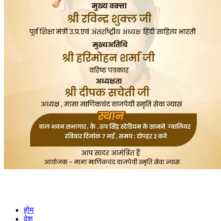
होम
देश