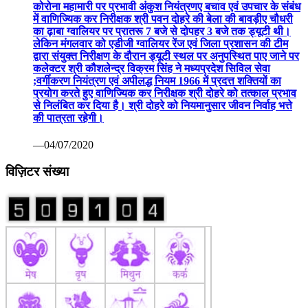
कोरोना महामारी पर प्रभावी अंकुश नियंत्रणए बचाव एवं उपचार के संबंध
में वाणिज्यिक कर निरीक्षक श्री पवन दोहरे की बेला की बावड़ीए चौधरी
का ढ़ाबा ग्वालियर पर प्रातरू 7 बजे से दोपहर 3 बजे तक ड्यूटी थी।
लेकिन मंगलवार को एडीजी ग्वालियर रेंज एवं जिला प्रशासन की टीम
द्वारा संयुक्त निरीक्षण के दौरान ड्यूटी स्थल पर अनुपस्थित पाए जाने पर
कलेक्टर श्री कौशलेन्द्र विक्रम सिंह ने मध्यप्रदेश सिविल सेवा
;वर्गीकरण नियंत्रण एवं अपीलद्ध नियम 1966 में प्रदत्त शक्तियों का
प्रयोग करते हुए वाणिज्यिक कर निरीक्षक श्री दोहरे को तत्काल प्रभाव
से निलंबित कर दिया है। श्री दोहरे को नियमानुसार जीवन निर्वाह भत्ते
की पात्रता रहेगी।
—04/07/2020
विज़िटर संख्या