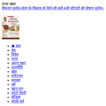
ताज़ा ख़बर
के विकास के लिये की बड़ी-बड़ी सौगातों की घोषणा कुलैथ क्षेत्र की जनता ने मुख्यम
होम
देश
विदेश
राज्य
अपना शहर
राजनीति
खेल
मनोरंजन
क्राइम
धर्म
खान पान
फोटो गैलरी
वीडियो
संपर्क करें