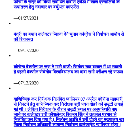
फोरम के सत्र को किया संबोधित दावोस एजेंडा में खाद्य प्रणालियों के
रूपांतरण हेतु नवाचार पर वर्चुअल कांफ्रेंस
—01/27/2021
मंत्री का बयान कलेक्टर जितवा देंगे चुनाव कांग्रेस ने निर्वाचन आयोग से
की शिकायत
—09/17/2020
कोरोना वैक्सीन पर रूस ने मारी बाजी: सितंबर तक बाजार में आ सकती
है पहली वैक्सीन सेचेनोव विश्वविद्यालय का दावा सभी परीक्षण रहे सफल
—07/13/2020
वाणिज्यिक कर निरीक्षक निलंबित ग्वालियर 07 अप्रैल कोरोना महामारी
से निपटने हेतु वाणिज्यिक कर निरीक्षक श्री पवन दोहरे की ड्यूटी लगाई
गई थी। लेकिन निरीक्षण के दौरान ड्यूटी स्थल पर अनुपस्थिति पाए
जाने पर कलेक्टर श्री कौशलेन्द्र विक्रम सिंह ने तत्काल प्रभाव से
निलंबित कर दिया गया है। निलंबन अवधि में श्री दोहरे का मुख्यालय उप
जिला निर्वाचन अधिकारी सामान्य निर्वाचन कलेक्ट्रेट ग्वालियर रहेगा।