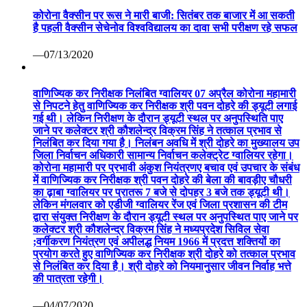
कोरोना वैक्सीन पर रूस ने मारी बाजी: सितंबर तक बाजार में आ सकती
है पहली वैक्सीन सेचेनोव विश्वविद्यालय का दावा सभी परीक्षण रहे सफल
—07/13/2020
वाणिज्यिक कर निरीक्षक निलंबित ग्वालियर 07 अप्रैल कोरोना महामारी
से निपटने हेतु वाणिज्यिक कर निरीक्षक श्री पवन दोहरे की ड्यूटी लगाई
गई थी। लेकिन निरीक्षण के दौरान ड्यूटी स्थल पर अनुपस्थिति पाए
जाने पर कलेक्टर श्री कौशलेन्द्र विक्रम सिंह ने तत्काल प्रभाव से
निलंबित कर दिया गया है। निलंबन अवधि में श्री दोहरे का मुख्यालय उप
जिला निर्वाचन अधिकारी सामान्य निर्वाचन कलेक्ट्रेट ग्वालियर रहेगा।
कोरोना महामारी पर प्रभावी अंकुश नियंत्रणए बचाव एवं उपचार के संबंध
में वाणिज्यिक कर निरीक्षक श्री पवन दोहरे की बेला की बावड़ीए चौधरी
का ढ़ाबा ग्वालियर पर प्रातरू 7 बजे से दोपहर 3 बजे तक ड्यूटी थी।
लेकिन मंगलवार को एडीजी ग्वालियर रेंज एवं जिला प्रशासन की टीम
द्वारा संयुक्त निरीक्षण के दौरान ड्यूटी स्थल पर अनुपस्थित पाए जाने पर
कलेक्टर श्री कौशलेन्द्र विक्रम सिंह ने मध्यप्रदेश सिविल सेवा
;वर्गीकरण नियंत्रण एवं अपीलद्ध नियम 1966 में प्रदत्त शक्तियों का
प्रयोग करते हुए वाणिज्यिक कर निरीक्षक श्री दोहरे को तत्काल प्रभाव
से निलंबित कर दिया है। श्री दोहरे को नियमानुसार जीवन निर्वाह भत्ते
की पात्रता रहेगी।
—04/07/2020