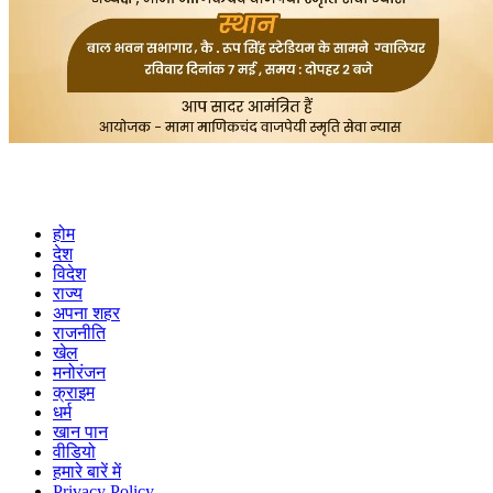
होम
देश
विदेश
राज्य
अपना शहर
राजनीति
खेल
मनोरंजन
क्राइम
धर्म
खान पान
वीडियो
हमारे बारें में
Privacy Policy