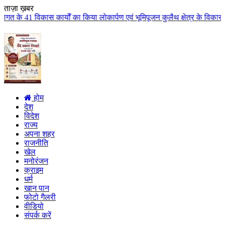
ताज़ा ख़बर
ं का किया लोकार्पण एवं भूमिपूजन कुलैथ क्षेत्र के विकास के लिये की बड़ी-बड़ी सौ
होम
देश
विदेश
राज्य
अपना शहर
राजनीति
खेल
मनोरंजन
क्राइम
धर्म
खान पान
फोटो गैलरी
वीडियो
संपर्क करें