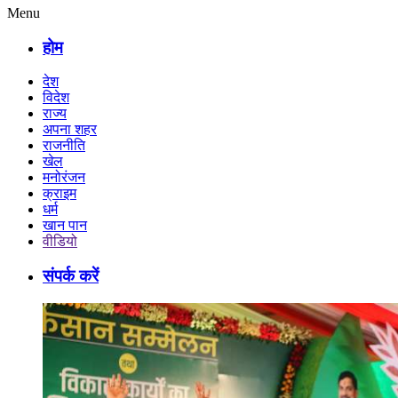
Menu
होम
देश
विदेश
राज्य
अपना शहर
राजनीति
खेल
मनोरंजन
क्राइम
धर्म
खान पान
वीडियो
संपर्क करें