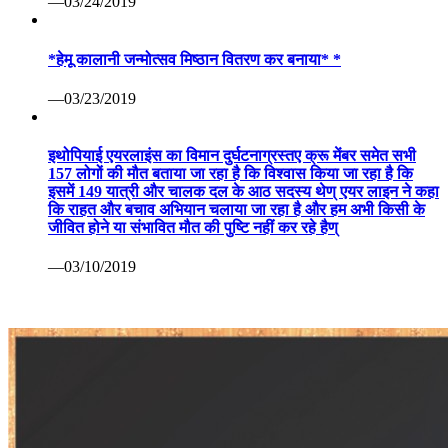
—03/24/2019
*हेमू कालानी जन्मोत्सव मिष्ठान वितरण कर बनाया* *
—03/23/2019
इथोपियाई एयरलाइंस का विमान दुर्घटनाग्रस्तए क्रू मेंबर समेत सभी
157 लोगों की मौत बताया जा रहा है कि विश्वास किया जा रहा है कि
इसमें 149 यात्री और चालक दल के आठ सदस्य थेण् एयर लाइन ने कहा
कि राहत और बचाव अभियान चलाया जा रहा है और हम अभी किसी के
जीवित होने या संभावित मौत की पुष्टि नहीं कर रहे हैण्
—03/10/2019