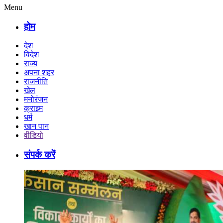
Menu
होम
देश
विदेश
राज्य
अपना शहर
राजनीति
खेल
मनोरंजन
क्राइम
धर्म
खान पान
वीडियो
संपर्क करें