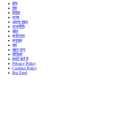
होम
देश
विदेश
राज्य
अपना शहर
राजनीति
खेल
मनोरंजन
क्राइम
धर्म
खान पान
वीडियो
हमारे बारें में
Privacy Policy
Cookies Policy
Rss Feed