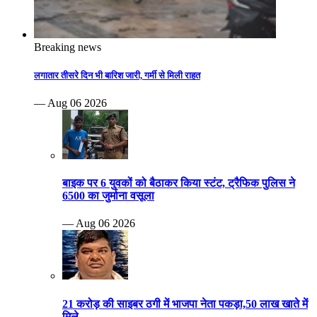
Breaking news
लगातार तीसरे दिन भी बारिश जारी, गर्मी से मिली राहत
— Aug 06 2026
बाइक पर 6 युवकों को बैठाकर किया स्टंट, ट्रैफिक पुलिस ने
6500 का जुर्माना वसूला
— Aug 06 2026
21 करोड़ की साइबर ठगी में भाजपा नेता पकड़ा,50 लाख खाते में
मिले