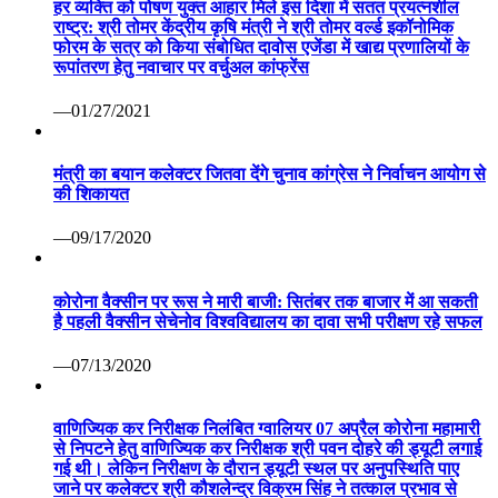
हर व्यक्ति को पोषण युक्त आहार मिले इस दिशा में सतत प्रयत्नशील
राष्ट्र: श्री तोमर केंद्रीय कृषि मंत्री ने श्री तोमर वर्ल्ड इकॉनोमिक
फोरम के सत्र को किया संबोधित दावोस एजेंडा में खाद्य प्रणालियों के
रूपांतरण हेतु नवाचार पर वर्चुअल कांफ्रेंस
—01/27/2021
मंत्री का बयान कलेक्टर जितवा देंगे चुनाव कांग्रेस ने निर्वाचन आयोग से
की शिकायत
—09/17/2020
कोरोना वैक्सीन पर रूस ने मारी बाजी: सितंबर तक बाजार में आ सकती
है पहली वैक्सीन सेचेनोव विश्वविद्यालय का दावा सभी परीक्षण रहे सफल
—07/13/2020
वाणिज्यिक कर निरीक्षक निलंबित ग्वालियर 07 अप्रैल कोरोना महामारी
से निपटने हेतु वाणिज्यिक कर निरीक्षक श्री पवन दोहरे की ड्यूटी लगाई
गई थी। लेकिन निरीक्षण के दौरान ड्यूटी स्थल पर अनुपस्थिति पाए
जाने पर कलेक्टर श्री कौशलेन्द्र विक्रम सिंह ने तत्काल प्रभाव से