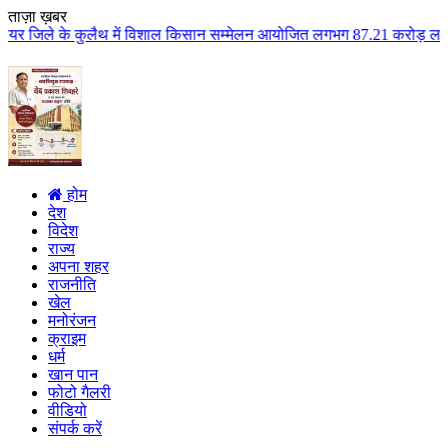
ताज़ा ख़बर
थ में विशाल किसान सम्मेलन आयोजित लगभग 87.21 करोड़ लागत के 41 विकास कार्यों क
होम
देश
विदेश
राज्य
अपना शहर
राजनीति
खेल
मनोरंजन
क्राइम
धर्म
खान पान
फोटो गैलरी
वीडियो
संपर्क करें