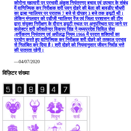
कोरोना महामारी पर प्रभावी अंकुश नियंत्रणए बचाव एवं उपचार के संबंध
में वाणिज्यिक कर निरीक्षक श्री पवन दोहरे की बेला की बावड़ीए चौधरी
का ढ़ाबा ग्वालियर पर प्रातरू 7 बजे से दोपहर 3 बजे तक ड्यूटी थी।
लेकिन मंगलवार को एडीजी ग्वालियर रेंज एवं जिला प्रशासन की टीम
द्वारा संयुक्त निरीक्षण के दौरान ड्यूटी स्थल पर अनुपस्थित पाए जाने पर
कलेक्टर श्री कौशलेन्द्र विक्रम सिंह ने मध्यप्रदेश सिविल सेवा
;वर्गीकरण नियंत्रण एवं अपीलद्ध नियम 1966 में प्रदत्त शक्तियों का
प्रयोग करते हुए वाणिज्यिक कर निरीक्षक श्री दोहरे को तत्काल प्रभाव
से निलंबित कर दिया है। श्री दोहरे को नियमानुसार जीवन निर्वाह भत्ते
की पात्रता रहेगी।
—04/07/2020
विज़िटर संख्या