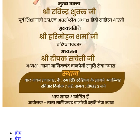
होम
देश