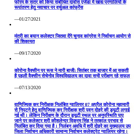
फोरम के सत्र को किया संबोधित दावोस एजेंडा में खाद्य प्रणालियों के
रूपांतरण हेतु नवाचार पर वर्चुअल कांफ्रेंस
—01/27/2021
मंत्री का बयान कलेक्टर जितवा देंगे चुनाव कांग्रेस ने निर्वाचन आयोग से
की शिकायत
—09/17/2020
कोरोना वैक्सीन पर रूस ने मारी बाजी: सितंबर तक बाजार में आ सकती
है पहली वैक्सीन सेचेनोव विश्वविद्यालय का दावा सभी परीक्षण रहे सफल
—07/13/2020
वाणिज्यिक कर निरीक्षक निलंबित ग्वालियर 07 अप्रैल कोरोना महामारी
से निपटने हेतु वाणिज्यिक कर निरीक्षक श्री पवन दोहरे की ड्यूटी लगाई
गई थी। लेकिन निरीक्षण के दौरान ड्यूटी स्थल पर अनुपस्थिति पाए
जाने पर कलेक्टर श्री कौशलेन्द्र विक्रम सिंह ने तत्काल प्रभाव से
निलंबित कर दिया गया है। निलंबन अवधि में श्री दोहरे का मुख्यालय उप
जिला निर्वाचन अधिकारी सामान्य निर्वाचन कलेक्ट्रेट ग्वालियर रहेगा।