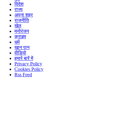
विदेश
राज्य
अपना शहर
राजनीति
खेल
मनोरंजन
क्राइम
धर्म
खान पान
वीडियो
हमारे बारें में
Privacy Policy
Cookies Policy
Rss Feed