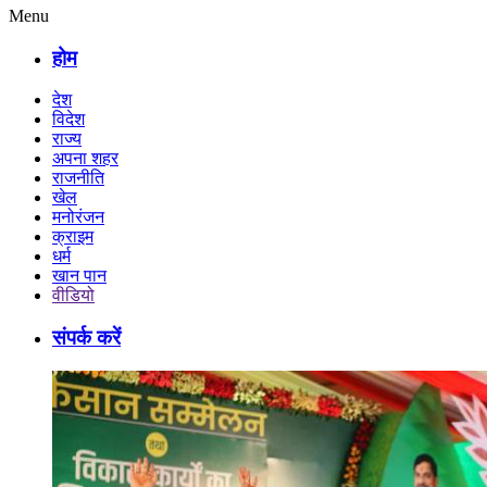
Menu
होम
देश
विदेश
राज्य
अपना शहर
राजनीति
खेल
मनोरंजन
क्राइम
धर्म
खान पान
वीडियो
संपर्क करें