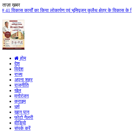
ताज़ा ख़बर
िया लोकार्पण एवं भूमिपूजन कुलैथ क्षेत्र के विकास के लिये की बड़ी-बड़ी सौगातों
होम
देश
विदेश
राज्य
अपना शहर
राजनीति
खेल
मनोरंजन
क्राइम
धर्म
खान पान
फोटो गैलरी
वीडियो
संपर्क करें