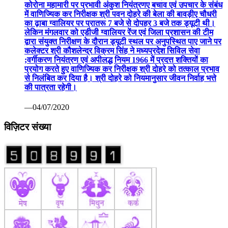
कोरोना महामारी पर प्रभावी अंकुश नियंत्रणए बचाव एवं उपचार के संबंध
में वाणिज्यिक कर निरीक्षक श्री पवन दोहरे की बेला की बावड़ीए चौधरी
का ढ़ाबा ग्वालियर पर प्रातरू 7 बजे से दोपहर 3 बजे तक ड्यूटी थी।
लेकिन मंगलवार को एडीजी ग्वालियर रेंज एवं जिला प्रशासन की टीम
द्वारा संयुक्त निरीक्षण के दौरान ड्यूटी स्थल पर अनुपस्थित पाए जाने पर
कलेक्टर श्री कौशलेन्द्र विक्रम सिंह ने मध्यप्रदेश सिविल सेवा
;वर्गीकरण नियंत्रण एवं अपीलद्ध नियम 1966 में प्रदत्त शक्तियों का
प्रयोग करते हुए वाणिज्यिक कर निरीक्षक श्री दोहरे को तत्काल प्रभाव
से निलंबित कर दिया है। श्री दोहरे को नियमानुसार जीवन निर्वाह भत्ते
की पात्रता रहेगी।
—04/07/2020
विज़िटर संख्या