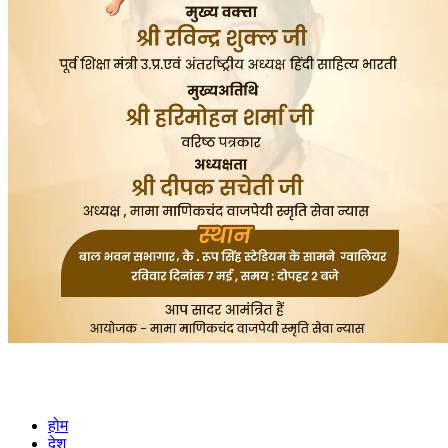
होम
देश