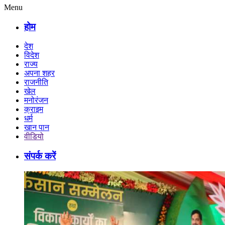
Menu
होम
देश
विदेश
राज्य
अपना शहर
राजनीति
खेल
मनोरंजन
क्राइम
धर्म
खान पान
वीडियो
संपर्क करें