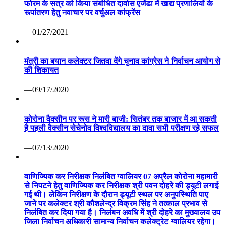
फोरम के सत्र को किया संबोधित दावोस एजेंडा में खाद्य प्रणालियों के
रूपांतरण हेतु नवाचार पर वर्चुअल कांफ्रेंस
—01/27/2021
मंत्री का बयान कलेक्टर जितवा देंगे चुनाव कांग्रेस ने निर्वाचन आयोग से
की शिकायत
—09/17/2020
कोरोना वैक्सीन पर रूस ने मारी बाजी: सितंबर तक बाजार में आ सकती
है पहली वैक्सीन सेचेनोव विश्वविद्यालय का दावा सभी परीक्षण रहे सफल
—07/13/2020
वाणिज्यिक कर निरीक्षक निलंबित ग्वालियर 07 अप्रैल कोरोना महामारी
से निपटने हेतु वाणिज्यिक कर निरीक्षक श्री पवन दोहरे की ड्यूटी लगाई
गई थी। लेकिन निरीक्षण के दौरान ड्यूटी स्थल पर अनुपस्थिति पाए
जाने पर कलेक्टर श्री कौशलेन्द्र विक्रम सिंह ने तत्काल प्रभाव से
निलंबित कर दिया गया है। निलंबन अवधि में श्री दोहरे का मुख्यालय उप
जिला निर्वाचन अधिकारी सामान्य निर्वाचन कलेक्ट्रेट ग्वालियर रहेगा।