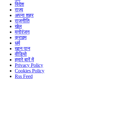
विदेश
राज्य
अपना शहर
राजनीति
खेल
मनोरंजन
क्राइम
धर्म
खान पान
वीडियो
हमारे बारें में
Privacy Policy
Cookies Policy
Rss Feed