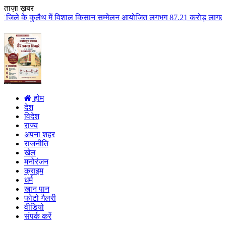
ताज़ा ख़बर
ें विशाल किसान सम्मेलन आयोजित लगभग 87.21 करोड़ लागत के 41 विकास कार्यों का क
होम
देश
विदेश
राज्य
अपना शहर
राजनीति
खेल
मनोरंजन
क्राइम
धर्म
खान पान
फोटो गैलरी
वीडियो
संपर्क करें