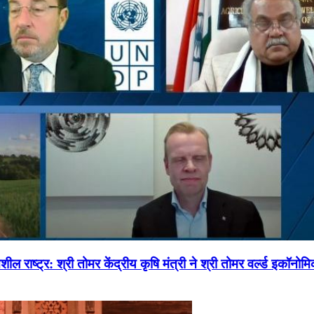
ल राष्ट्र: श्री तोमर केंद्रीय कृषि मंत्री ने श्री तोमर वर्ल्ड इकॉनो