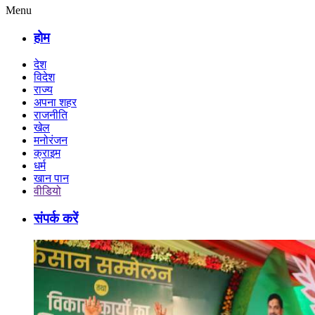
Menu
होम
देश
विदेश
राज्य
अपना शहर
राजनीति
खेल
मनोरंजन
क्राइम
धर्म
खान पान
वीडियो
संपर्क करें