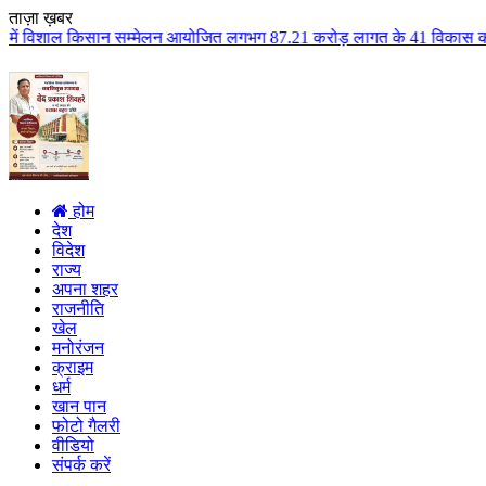
ताज़ा ख़बर
सान सम्मेलन आयोजित लगभग 87.21 करोड़ लागत के 41 विकास कार्यों का किया लोकार्प
होम
देश
विदेश
राज्य
अपना शहर
राजनीति
खेल
मनोरंजन
क्राइम
धर्म
खान पान
फोटो गैलरी
वीडियो
संपर्क करें