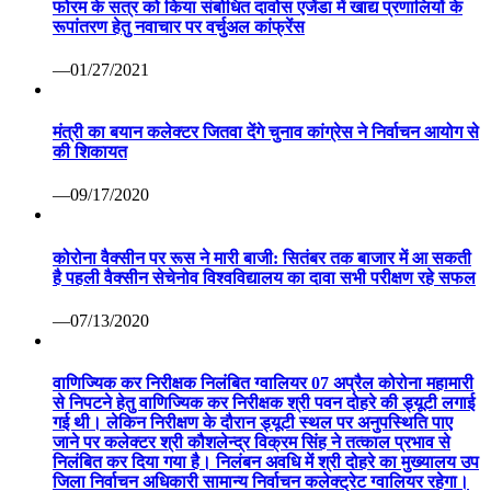
फोरम के सत्र को किया संबोधित दावोस एजेंडा में खाद्य प्रणालियों के
रूपांतरण हेतु नवाचार पर वर्चुअल कांफ्रेंस
—01/27/2021
मंत्री का बयान कलेक्टर जितवा देंगे चुनाव कांग्रेस ने निर्वाचन आयोग से
की शिकायत
—09/17/2020
कोरोना वैक्सीन पर रूस ने मारी बाजी: सितंबर तक बाजार में आ सकती
है पहली वैक्सीन सेचेनोव विश्वविद्यालय का दावा सभी परीक्षण रहे सफल
—07/13/2020
वाणिज्यिक कर निरीक्षक निलंबित ग्वालियर 07 अप्रैल कोरोना महामारी
से निपटने हेतु वाणिज्यिक कर निरीक्षक श्री पवन दोहरे की ड्यूटी लगाई
गई थी। लेकिन निरीक्षण के दौरान ड्यूटी स्थल पर अनुपस्थिति पाए
जाने पर कलेक्टर श्री कौशलेन्द्र विक्रम सिंह ने तत्काल प्रभाव से
निलंबित कर दिया गया है। निलंबन अवधि में श्री दोहरे का मुख्यालय उप
जिला निर्वाचन अधिकारी सामान्य निर्वाचन कलेक्ट्रेट ग्वालियर रहेगा।