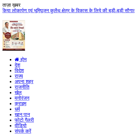
ताज़ा ख़बर
िपूजन कुलैथ क्षेत्र के विकास के लिये की बड़ी-बड़ी सौगातों की घोषणा कुलैथ क्षेत
होम
देश
विदेश
राज्य
अपना शहर
राजनीति
खेल
मनोरंजन
क्राइम
धर्म
खान पान
फोटो गैलरी
वीडियो
संपर्क करें