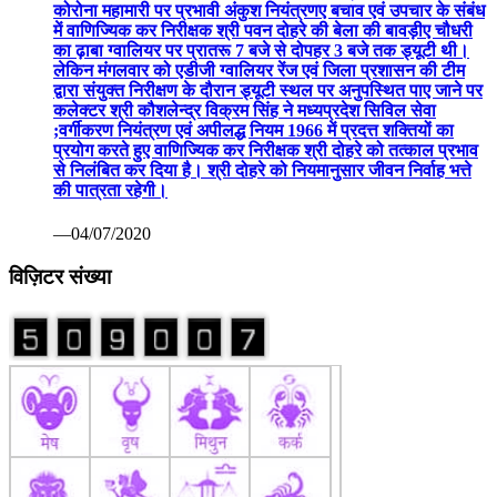
कोरोना महामारी पर प्रभावी अंकुश नियंत्रणए बचाव एवं उपचार के संबंध
में वाणिज्यिक कर निरीक्षक श्री पवन दोहरे की बेला की बावड़ीए चौधरी
का ढ़ाबा ग्वालियर पर प्रातरू 7 बजे से दोपहर 3 बजे तक ड्यूटी थी।
लेकिन मंगलवार को एडीजी ग्वालियर रेंज एवं जिला प्रशासन की टीम
द्वारा संयुक्त निरीक्षण के दौरान ड्यूटी स्थल पर अनुपस्थित पाए जाने पर
कलेक्टर श्री कौशलेन्द्र विक्रम सिंह ने मध्यप्रदेश सिविल सेवा
;वर्गीकरण नियंत्रण एवं अपीलद्ध नियम 1966 में प्रदत्त शक्तियों का
प्रयोग करते हुए वाणिज्यिक कर निरीक्षक श्री दोहरे को तत्काल प्रभाव
से निलंबित कर दिया है। श्री दोहरे को नियमानुसार जीवन निर्वाह भत्ते
की पात्रता रहेगी।
—04/07/2020
विज़िटर संख्या