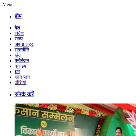
Menu
होम
देश
विदेश
राज्य
अपना शहर
राजनीति
खेल
मनोरंजन
क्राइम
धर्म
खान पान
वीडियो
संपर्क करें