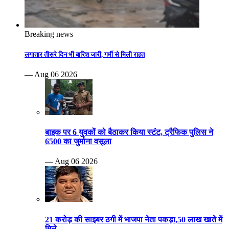
Breaking news
लगातार तीसरे दिन भी बारिश जारी, गर्मी से मिली राहत
— Aug 06 2026
बाइक पर 6 युवकों को बैठाकर किया स्टंट, ट्रैफिक पुलिस ने
6500 का जुर्माना वसूला
— Aug 06 2026
21 करोड़ की साइबर ठगी में भाजपा नेता पकड़ा,50 लाख खाते में
मिले