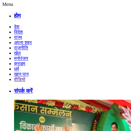
Menu
होम
देश
विदेश
राज्य
अपना शहर
राजनीति
खेल
मनोरंजन
क्राइम
धर्म
खान पान
वीडियो
संपर्क करें