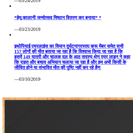
—03/24/2019
*हेमू कालानी जन्मोत्सव मिष्ठान वितरण कर बनाया* *
—03/23/2019
इथोपियाई एयरलाइंस का विमान दुर्घटनाग्रस्तए क्रू मेंबर समेत सभी
157 लोगों की मौत बताया जा रहा है कि विश्वास किया जा रहा है कि
इसमें 149 यात्री और चालक दल के आठ सदस्य थेण् एयर लाइन ने कहा
कि राहत और बचाव अभियान चलाया जा रहा है और हम अभी किसी के
जीवित होने या संभावित मौत की पुष्टि नहीं कर रहे हैण्
—03/10/2019