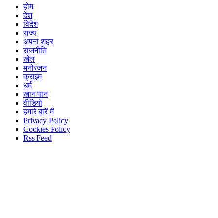
होम
देश
विदेश
राज्य
अपना शहर
राजनीति
खेल
मनोरंजन
क्राइम
धर्म
खान पान
वीडियो
हमारे बारें में
Privacy Policy
Cookies Policy
Rss Feed