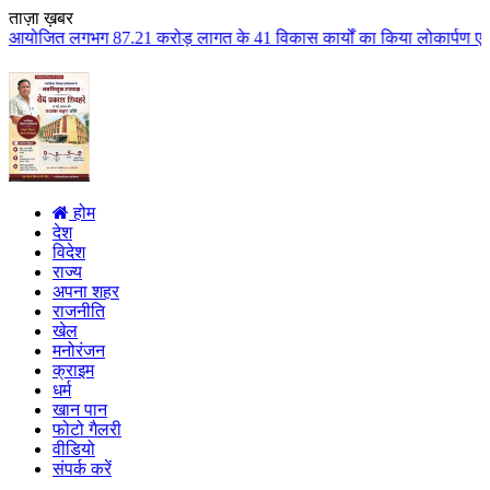
ताज़ा ख़बर
 करोड़ लागत के 41 विकास कार्यों का किया लोकार्पण एवं भूमिपूजन कुलैथ क्षेत्र
होम
देश
विदेश
राज्य
अपना शहर
राजनीति
खेल
मनोरंजन
क्राइम
धर्म
खान पान
फोटो गैलरी
वीडियो
संपर्क करें