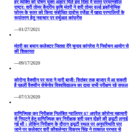
हर व्यक्ति को पोषण युक्त आहार मिले इस दिशा में सतत प्रयत्नशील
राष्ट्र: श्री तोमर केंद्रीय कृषि मंत्री ने श्री तोमर वर्ल्ड इकॉनोमिक
फोरम के सत्र को किया संबोधित दावोस एजेंडा में खाद्य प्रणालियों के
रूपांतरण हेतु नवाचार पर वर्चुअल कांफ्रेंस
—01/27/2021
मंत्री का बयान कलेक्टर जितवा देंगे चुनाव कांग्रेस ने निर्वाचन आयोग से
की शिकायत
—09/17/2020
कोरोना वैक्सीन पर रूस ने मारी बाजी: सितंबर तक बाजार में आ सकती
है पहली वैक्सीन सेचेनोव विश्वविद्यालय का दावा सभी परीक्षण रहे सफल
—07/13/2020
वाणिज्यिक कर निरीक्षक निलंबित ग्वालियर 07 अप्रैल कोरोना महामारी
से निपटने हेतु वाणिज्यिक कर निरीक्षक श्री पवन दोहरे की ड्यूटी लगाई
गई थी। लेकिन निरीक्षण के दौरान ड्यूटी स्थल पर अनुपस्थिति पाए
जाने पर कलेक्टर श्री कौशलेन्द्र विक्रम सिंह ने तत्काल प्रभाव से