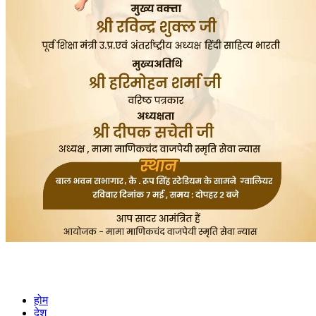
होम
देश