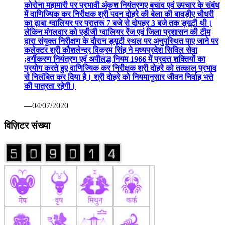
कोरोना महामारी पर प्रभावी अंकुश नियंत्रणए बचाव एवं उपचार के संबंध
में वाणिज्यिक कर निरीक्षक श्री पवन दोहरे की बेला की बावड़ीए चौधरी
का ढ़ाबा ग्वालियर पर प्रातरू 7 बजे से दोपहर 3 बजे तक ड्यूटी थी।
लेकिन मंगलवार को एडीजी ग्वालियर रेंज एवं जिला प्रशासन की टीम
द्वारा संयुक्त निरीक्षण के दौरान ड्यूटी स्थल पर अनुपस्थित पाए जाने पर
कलेक्टर श्री कौशलेन्द्र विक्रम सिंह ने मध्यप्रदेश सिविल सेवा
;वर्गीकरण नियंत्रण एवं अपीलद्ध नियम 1966 में प्रदत्त शक्तियों का
प्रयोग करते हुए वाणिज्यिक कर निरीक्षक श्री दोहरे को तत्काल प्रभाव
से निलंबित कर दिया है। श्री दोहरे को नियमानुसार जीवन निर्वाह भत्ते
की पात्रता रहेगी।
—04/07/2020
विज़िटर संख्या