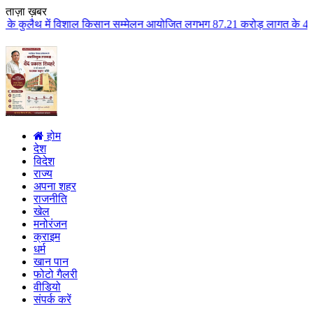
ताज़ा ख़बर
शाल किसान सम्मेलन आयोजित लगभग 87.21 करोड़ लागत के 41 विकास कार्यों का किया ल
होम
देश
विदेश
राज्य
अपना शहर
राजनीति
खेल
मनोरंजन
क्राइम
धर्म
खान पान
फोटो गैलरी
वीडियो
संपर्क करें