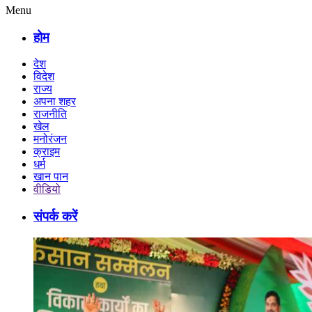
Menu
होम
देश
विदेश
राज्य
अपना शहर
राजनीति
खेल
मनोरंजन
क्राइम
धर्म
खान पान
वीडियो
संपर्क करें