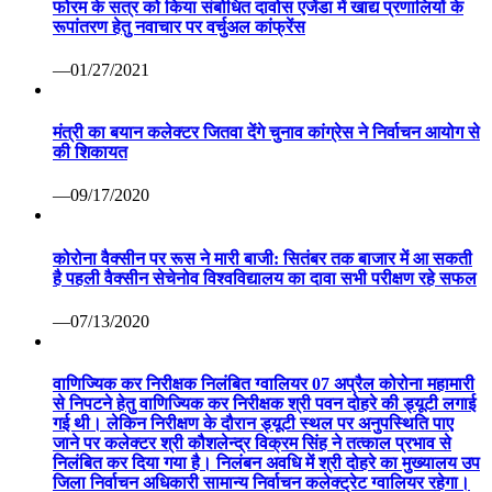
फोरम के सत्र को किया संबोधित दावोस एजेंडा में खाद्य प्रणालियों के
रूपांतरण हेतु नवाचार पर वर्चुअल कांफ्रेंस
—01/27/2021
मंत्री का बयान कलेक्टर जितवा देंगे चुनाव कांग्रेस ने निर्वाचन आयोग से
की शिकायत
—09/17/2020
कोरोना वैक्सीन पर रूस ने मारी बाजी: सितंबर तक बाजार में आ सकती
है पहली वैक्सीन सेचेनोव विश्वविद्यालय का दावा सभी परीक्षण रहे सफल
—07/13/2020
वाणिज्यिक कर निरीक्षक निलंबित ग्वालियर 07 अप्रैल कोरोना महामारी
से निपटने हेतु वाणिज्यिक कर निरीक्षक श्री पवन दोहरे की ड्यूटी लगाई
गई थी। लेकिन निरीक्षण के दौरान ड्यूटी स्थल पर अनुपस्थिति पाए
जाने पर कलेक्टर श्री कौशलेन्द्र विक्रम सिंह ने तत्काल प्रभाव से
निलंबित कर दिया गया है। निलंबन अवधि में श्री दोहरे का मुख्यालय उप
जिला निर्वाचन अधिकारी सामान्य निर्वाचन कलेक्ट्रेट ग्वालियर रहेगा।