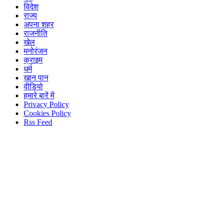
विदेश
राज्य
अपना शहर
राजनीति
खेल
मनोरंजन
क्राइम
धर्म
खान पान
वीडियो
हमारे बारें में
Privacy Policy
Cookies Policy
Rss Feed