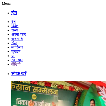
Menu
होम
देश
विदेश
राज्य
अपना शहर
राजनीति
खेल
मनोरंजन
क्राइम
धर्म
खान पान
वीडियो
संपर्क करें