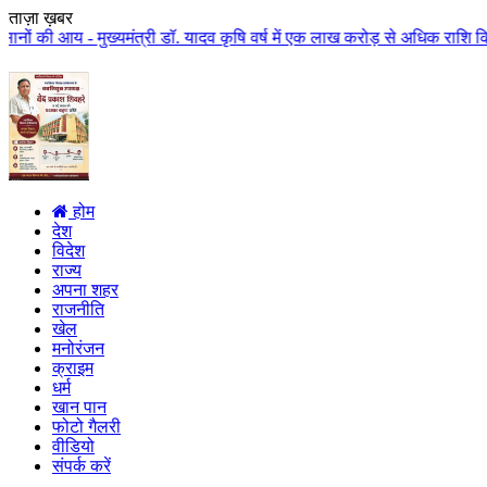
ताज़ा ख़बर
ख्यमंत्री डॉ. यादव कृषि वर्ष में एक लाख करोड़ से अधिक राशि किसान कल्याण पर ख
होम
देश
विदेश
राज्य
अपना शहर
राजनीति
खेल
मनोरंजन
क्राइम
धर्म
खान पान
फोटो गैलरी
वीडियो
संपर्क करें