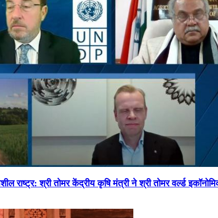
ल राष्ट्र: श्री तोमर केंद्रीय कृषि मंत्री ने श्री तोमर वर्ल्ड इकॉनो