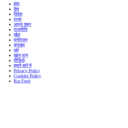
होम
देश
विदेश
राज्य
अपना शहर
राजनीति
खेल
मनोरंजन
क्राइम
धर्म
खान पान
वीडियो
हमारे बारें में
Privacy Policy
Cookies Policy
Rss Feed