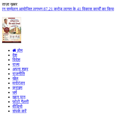
ताज़ा ख़बर
त लगभग 87.21 करोड़ लागत के 41 विकास कार्यों का किया लोकार्पण एवं भूमिपूजन कु
होम
देश
विदेश
राज्य
अपना शहर
राजनीति
खेल
मनोरंजन
क्राइम
धर्म
खान पान
फोटो गैलरी
वीडियो
संपर्क करें