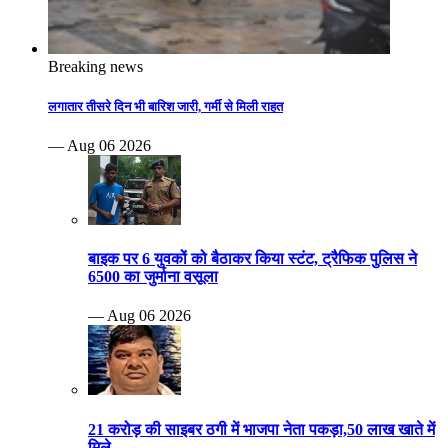
Breaking news
लगातार तीसरे दिन भी बारिश जारी, गर्मी से मिली राहत
— Aug 06 2026
बाइक पर 6 युवकों को बैठाकर किया स्टंट, ट्रैफिक पुलिस ने
6500 का जुर्माना वसूला
— Aug 06 2026
21 करोड़ की साइबर ठगी में भाजपा नेता पकड़ा,50 लाख खाते में
मिले