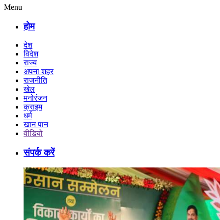
Menu
होम
देश
विदेश
राज्य
अपना शहर
राजनीति
खेल
मनोरंजन
क्राइम
धर्म
खान पान
वीडियो
संपर्क करें