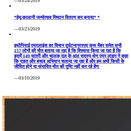
—03/24/2019
*हेमू कालानी जन्मोत्सव मिष्ठान वितरण कर बनाया* *
—03/23/2019
इथोपियाई एयरलाइंस का विमान दुर्घटनाग्रस्तए क्रू मेंबर समेत सभी
157 लोगों की मौत बताया जा रहा है कि विश्वास किया जा रहा है कि
इसमें 149 यात्री और चालक दल के आठ सदस्य थेण् एयर लाइन ने कहा
कि राहत और बचाव अभियान चलाया जा रहा है और हम अभी किसी के
जीवित होने या संभावित मौत की पुष्टि नहीं कर रहे हैण्
—03/10/2019