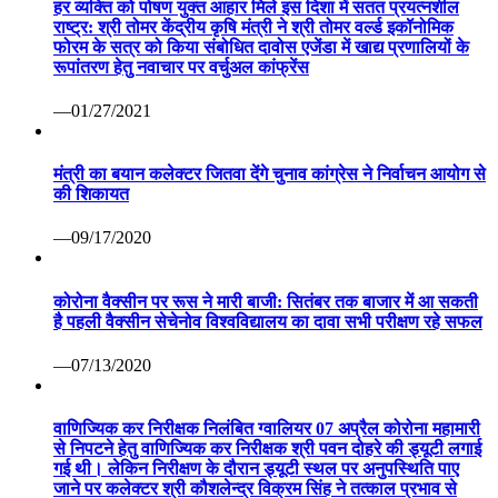
हर व्यक्ति को पोषण युक्त आहार मिले इस दिशा में सतत प्रयत्नशील
राष्ट्र: श्री तोमर केंद्रीय कृषि मंत्री ने श्री तोमर वर्ल्ड इकॉनोमिक
फोरम के सत्र को किया संबोधित दावोस एजेंडा में खाद्य प्रणालियों के
रूपांतरण हेतु नवाचार पर वर्चुअल कांफ्रेंस
—01/27/2021
मंत्री का बयान कलेक्टर जितवा देंगे चुनाव कांग्रेस ने निर्वाचन आयोग से
की शिकायत
—09/17/2020
कोरोना वैक्सीन पर रूस ने मारी बाजी: सितंबर तक बाजार में आ सकती
है पहली वैक्सीन सेचेनोव विश्वविद्यालय का दावा सभी परीक्षण रहे सफल
—07/13/2020
वाणिज्यिक कर निरीक्षक निलंबित ग्वालियर 07 अप्रैल कोरोना महामारी
से निपटने हेतु वाणिज्यिक कर निरीक्षक श्री पवन दोहरे की ड्यूटी लगाई
गई थी। लेकिन निरीक्षण के दौरान ड्यूटी स्थल पर अनुपस्थिति पाए
जाने पर कलेक्टर श्री कौशलेन्द्र विक्रम सिंह ने तत्काल प्रभाव से