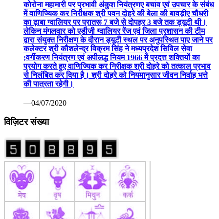
कोरोना महामारी पर प्रभावी अंकुश नियंत्रणए बचाव एवं उपचार के संबंध
में वाणिज्यिक कर निरीक्षक श्री पवन दोहरे की बेला की बावड़ीए चौधरी
का ढ़ाबा ग्वालियर पर प्रातरू 7 बजे से दोपहर 3 बजे तक ड्यूटी थी।
लेकिन मंगलवार को एडीजी ग्वालियर रेंज एवं जिला प्रशासन की टीम
द्वारा संयुक्त निरीक्षण के दौरान ड्यूटी स्थल पर अनुपस्थित पाए जाने पर
कलेक्टर श्री कौशलेन्द्र विक्रम सिंह ने मध्यप्रदेश सिविल सेवा
;वर्गीकरण नियंत्रण एवं अपीलद्ध नियम 1966 में प्रदत्त शक्तियों का
प्रयोग करते हुए वाणिज्यिक कर निरीक्षक श्री दोहरे को तत्काल प्रभाव
से निलंबित कर दिया है। श्री दोहरे को नियमानुसार जीवन निर्वाह भत्ते
की पात्रता रहेगी।
—04/07/2020
विज़िटर संख्या