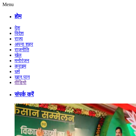
Menu
होम
देश
विदेश
राज्य
अपना शहर
राजनीति
खेल
मनोरंजन
क्राइम
धर्म
खान पान
वीडियो
संपर्क करें