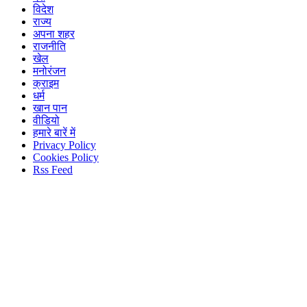
विदेश
राज्य
अपना शहर
राजनीति
खेल
मनोरंजन
क्राइम
धर्म
खान पान
वीडियो
हमारे बारें में
Privacy Policy
Cookies Policy
Rss Feed