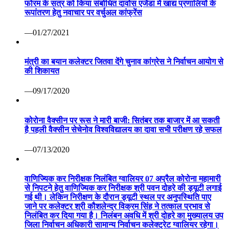
फोरम के सत्र को किया संबोधित दावोस एजेंडा में खाद्य प्रणालियों के
रूपांतरण हेतु नवाचार पर वर्चुअल कांफ्रेंस
—01/27/2021
मंत्री का बयान कलेक्टर जितवा देंगे चुनाव कांग्रेस ने निर्वाचन आयोग से
की शिकायत
—09/17/2020
कोरोना वैक्सीन पर रूस ने मारी बाजी: सितंबर तक बाजार में आ सकती
है पहली वैक्सीन सेचेनोव विश्वविद्यालय का दावा सभी परीक्षण रहे सफल
—07/13/2020
वाणिज्यिक कर निरीक्षक निलंबित ग्वालियर 07 अप्रैल कोरोना महामारी
से निपटने हेतु वाणिज्यिक कर निरीक्षक श्री पवन दोहरे की ड्यूटी लगाई
गई थी। लेकिन निरीक्षण के दौरान ड्यूटी स्थल पर अनुपस्थिति पाए
जाने पर कलेक्टर श्री कौशलेन्द्र विक्रम सिंह ने तत्काल प्रभाव से
निलंबित कर दिया गया है। निलंबन अवधि में श्री दोहरे का मुख्यालय उप
जिला निर्वाचन अधिकारी सामान्य निर्वाचन कलेक्ट्रेट ग्वालियर रहेगा।