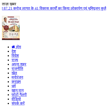
ताज़ा ख़बर
41 विकास कार्यों का किया लोकार्पण एवं भूमिपूजन कुलैथ क्षेत्र के विकास के लिय
होम
देश
विदेश
राज्य
अपना शहर
राजनीति
खेल
मनोरंजन
क्राइम
धर्म
खान पान
फोटो गैलरी
वीडियो
संपर्क करें