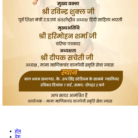
होम
देश