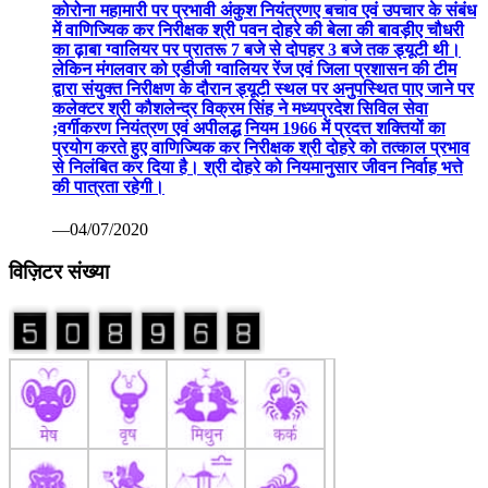
कोरोना महामारी पर प्रभावी अंकुश नियंत्रणए बचाव एवं उपचार के संबंध
में वाणिज्यिक कर निरीक्षक श्री पवन दोहरे की बेला की बावड़ीए चौधरी
का ढ़ाबा ग्वालियर पर प्रातरू 7 बजे से दोपहर 3 बजे तक ड्यूटी थी।
लेकिन मंगलवार को एडीजी ग्वालियर रेंज एवं जिला प्रशासन की टीम
द्वारा संयुक्त निरीक्षण के दौरान ड्यूटी स्थल पर अनुपस्थित पाए जाने पर
कलेक्टर श्री कौशलेन्द्र विक्रम सिंह ने मध्यप्रदेश सिविल सेवा
;वर्गीकरण नियंत्रण एवं अपीलद्ध नियम 1966 में प्रदत्त शक्तियों का
प्रयोग करते हुए वाणिज्यिक कर निरीक्षक श्री दोहरे को तत्काल प्रभाव
से निलंबित कर दिया है। श्री दोहरे को नियमानुसार जीवन निर्वाह भत्ते
की पात्रता रहेगी।
—04/07/2020
विज़िटर संख्या