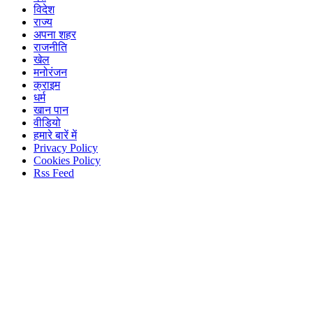
विदेश
राज्य
अपना शहर
राजनीति
खेल
मनोरंजन
क्राइम
धर्म
खान पान
वीडियो
हमारे बारें में
Privacy Policy
Cookies Policy
Rss Feed