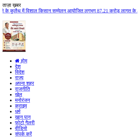
ताज़ा ख़बर
िशाल किसान सम्मेलन आयोजित लगभग 87.21 करोड़ लागत के 41 विकास कार्यों का किया 
होम
देश
विदेश
राज्य
अपना शहर
राजनीति
खेल
मनोरंजन
क्राइम
धर्म
खान पान
फोटो गैलरी
वीडियो
संपर्क करें