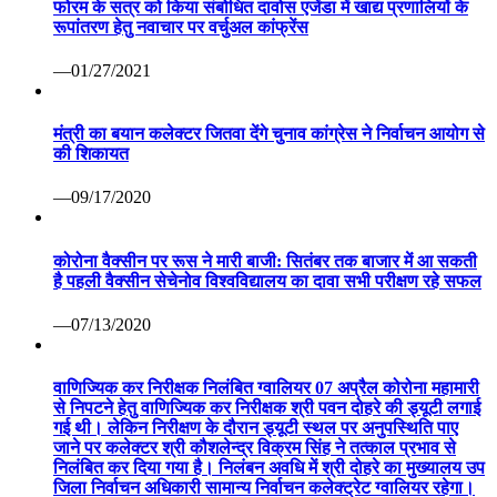
फोरम के सत्र को किया संबोधित दावोस एजेंडा में खाद्य प्रणालियों के
रूपांतरण हेतु नवाचार पर वर्चुअल कांफ्रेंस
—01/27/2021
मंत्री का बयान कलेक्टर जितवा देंगे चुनाव कांग्रेस ने निर्वाचन आयोग से
की शिकायत
—09/17/2020
कोरोना वैक्सीन पर रूस ने मारी बाजी: सितंबर तक बाजार में आ सकती
है पहली वैक्सीन सेचेनोव विश्वविद्यालय का दावा सभी परीक्षण रहे सफल
—07/13/2020
वाणिज्यिक कर निरीक्षक निलंबित ग्वालियर 07 अप्रैल कोरोना महामारी
से निपटने हेतु वाणिज्यिक कर निरीक्षक श्री पवन दोहरे की ड्यूटी लगाई
गई थी। लेकिन निरीक्षण के दौरान ड्यूटी स्थल पर अनुपस्थिति पाए
जाने पर कलेक्टर श्री कौशलेन्द्र विक्रम सिंह ने तत्काल प्रभाव से
निलंबित कर दिया गया है। निलंबन अवधि में श्री दोहरे का मुख्यालय उप
जिला निर्वाचन अधिकारी सामान्य निर्वाचन कलेक्ट्रेट ग्वालियर रहेगा।