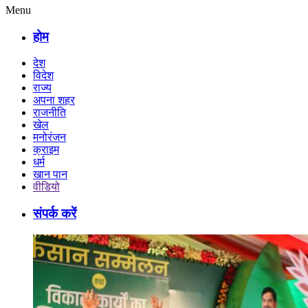
Menu
होम
देश
विदेश
राज्य
अपना शहर
राजनीति
खेल
मनोरंजन
क्राइम
धर्म
खान पान
वीडियो
संपर्क करें