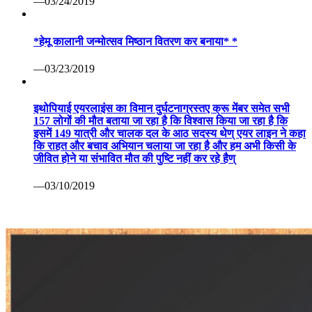
—03/24/2019
*हेमू कालानी जन्मोत्सव मिष्ठान वितरण कर बनाया* *
—03/23/2019
इथोपियाई एयरलाइंस का विमान दुर्घटनाग्रस्तए क्रू मेंबर समेत सभी
157 लोगों की मौत बताया जा रहा है कि विश्वास किया जा रहा है कि
इसमें 149 यात्री और चालक दल के आठ सदस्य थेण् एयर लाइन ने कहा
कि राहत और बचाव अभियान चलाया जा रहा है और हम अभी किसी के
जीवित होने या संभावित मौत की पुष्टि नहीं कर रहे हैण्
—03/10/2019