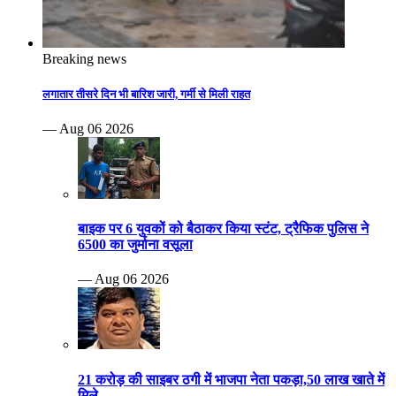
Breaking news
लगातार तीसरे दिन भी बारिश जारी, गर्मी से मिली राहत
— Aug 06 2026
बाइक पर 6 युवकों को बैठाकर किया स्टंट, ट्रैफिक पुलिस ने
6500 का जुर्माना वसूला
— Aug 06 2026
21 करोड़ की साइबर ठगी में भाजपा नेता पकड़ा,50 लाख खाते में
मिले