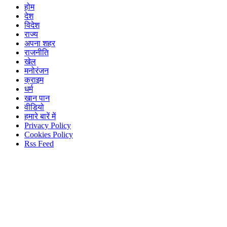
होम
देश
विदेश
राज्य
अपना शहर
राजनीति
खेल
मनोरंजन
क्राइम
धर्म
खान पान
वीडियो
हमारे बारें में
Privacy Policy
Cookies Policy
Rss Feed