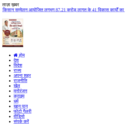
ताज़ा ख़बर
ेलन आयोजित लगभग 87.21 करोड़ लागत के 41 विकास कार्यों का किया लोकार्पण एवं भू
होम
देश
विदेश
राज्य
अपना शहर
राजनीति
खेल
मनोरंजन
क्राइम
धर्म
खान पान
फोटो गैलरी
वीडियो
संपर्क करें