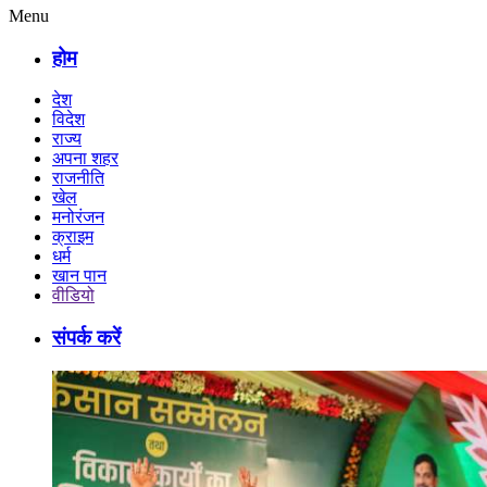
Menu
होम
देश
विदेश
राज्य
अपना शहर
राजनीति
खेल
मनोरंजन
क्राइम
धर्म
खान पान
वीडियो
संपर्क करें