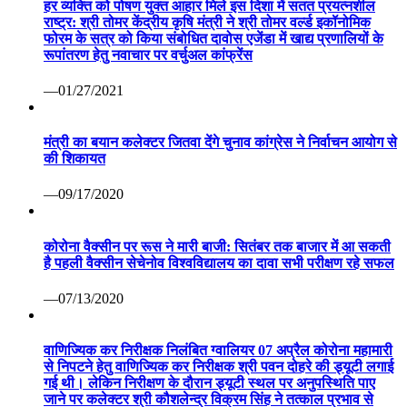
हर व्यक्ति को पोषण युक्त आहार मिले इस दिशा में सतत प्रयत्नशील
राष्ट्र: श्री तोमर केंद्रीय कृषि मंत्री ने श्री तोमर वर्ल्ड इकॉनोमिक
फोरम के सत्र को किया संबोधित दावोस एजेंडा में खाद्य प्रणालियों के
रूपांतरण हेतु नवाचार पर वर्चुअल कांफ्रेंस
—01/27/2021
मंत्री का बयान कलेक्टर जितवा देंगे चुनाव कांग्रेस ने निर्वाचन आयोग से
की शिकायत
—09/17/2020
कोरोना वैक्सीन पर रूस ने मारी बाजी: सितंबर तक बाजार में आ सकती
है पहली वैक्सीन सेचेनोव विश्वविद्यालय का दावा सभी परीक्षण रहे सफल
—07/13/2020
वाणिज्यिक कर निरीक्षक निलंबित ग्वालियर 07 अप्रैल कोरोना महामारी
से निपटने हेतु वाणिज्यिक कर निरीक्षक श्री पवन दोहरे की ड्यूटी लगाई
गई थी। लेकिन निरीक्षण के दौरान ड्यूटी स्थल पर अनुपस्थिति पाए
जाने पर कलेक्टर श्री कौशलेन्द्र विक्रम सिंह ने तत्काल प्रभाव से