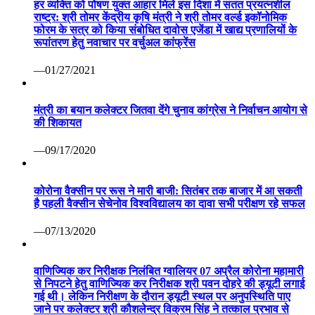
हर व्यक्ति को पोषण युक्त आहार मिले इस दिशा में सतत प्रयत्नशील
राष्ट्र: श्री तोमर केंद्रीय कृषि मंत्री ने श्री तोमर वर्ल्ड इकॉनोमिक
फोरम के सत्र को किया संबोधित दावोस एजेंडा में खाद्य प्रणालियों के
रूपांतरण हेतु नवाचार पर वर्चुअल कांफ्रेंस
—01/27/2021
मंत्री का बयान कलेक्टर जितवा देंगे चुनाव कांग्रेस ने निर्वाचन आयोग से
की शिकायत
—09/17/2020
कोरोना वैक्सीन पर रूस ने मारी बाजी: सितंबर तक बाजार में आ सकती
है पहली वैक्सीन सेचेनोव विश्वविद्यालय का दावा सभी परीक्षण रहे सफल
—07/13/2020
वाणिज्यिक कर निरीक्षक निलंबित ग्वालियर 07 अप्रैल कोरोना महामारी
से निपटने हेतु वाणिज्यिक कर निरीक्षक श्री पवन दोहरे की ड्यूटी लगाई
गई थी। लेकिन निरीक्षण के दौरान ड्यूटी स्थल पर अनुपस्थिति पाए
जाने पर कलेक्टर श्री कौशलेन्द्र विक्रम सिंह ने तत्काल प्रभाव से