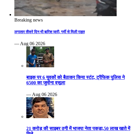
Breaking news
लगातार तीसरे दिन भी बारिश जारी, गर्मी से मिली राहत
— Aug 06 2026
बाइक पर 6 युवकों को बैठाकर किया स्टंट, ट्रैफिक पुलिस ने
6500 का जुर्माना वसूला
— Aug 06 2026
21 करोड़ की साइबर ठगी में भाजपा नेता पकड़ा,50 लाख खाते में
मिले