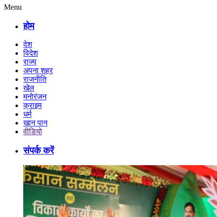
Menu
होम
देश
विदेश
राज्य
अपना शहर
राजनीति
खेल
मनोरंजन
क्राइम
धर्म
खान पान
वीडियो
संपर्क करें