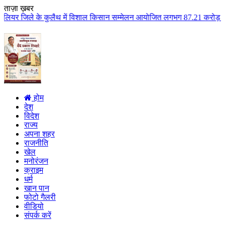
ताज़ा ख़बर
लैथ में विशाल किसान सम्मेलन आयोजित लगभग 87.21 करोड़ लागत के 41 विकास कार्यों
होम
देश
विदेश
राज्य
अपना शहर
राजनीति
खेल
मनोरंजन
क्राइम
धर्म
खान पान
फोटो गैलरी
वीडियो
संपर्क करें