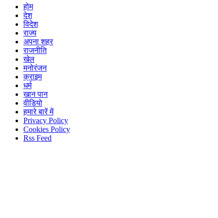
होम
देश
विदेश
राज्य
अपना शहर
राजनीति
खेल
मनोरंजन
क्राइम
धर्म
खान पान
वीडियो
हमारे बारें में
Privacy Policy
Cookies Policy
Rss Feed