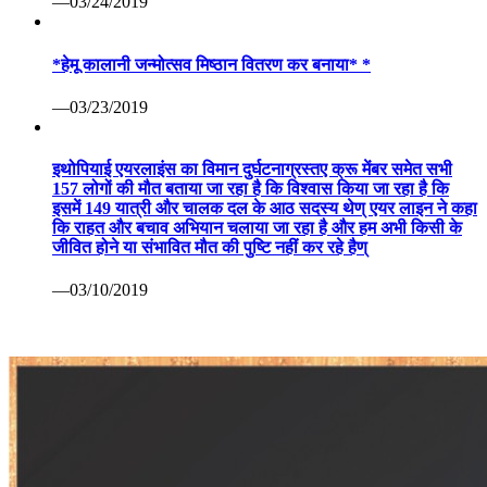
—03/24/2019
*हेमू कालानी जन्मोत्सव मिष्ठान वितरण कर बनाया* *
—03/23/2019
इथोपियाई एयरलाइंस का विमान दुर्घटनाग्रस्तए क्रू मेंबर समेत सभी
157 लोगों की मौत बताया जा रहा है कि विश्वास किया जा रहा है कि
इसमें 149 यात्री और चालक दल के आठ सदस्य थेण् एयर लाइन ने कहा
कि राहत और बचाव अभियान चलाया जा रहा है और हम अभी किसी के
जीवित होने या संभावित मौत की पुष्टि नहीं कर रहे हैण्
—03/10/2019