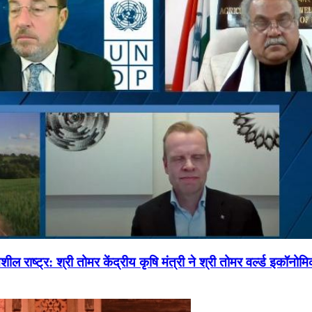
ल राष्ट्र: श्री तोमर केंद्रीय कृषि मंत्री ने श्री तोमर वर्ल्ड इकॉनो