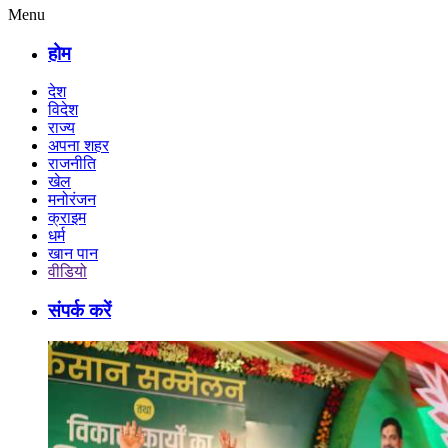
Menu
होम
देश
विदेश
राज्य
अपना शहर
राजनीति
खेल
मनोरंजन
क्राइम
धर्म
खान पान
वीडियो
संपर्क करें