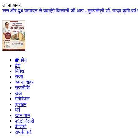
ताज़ा ख़बर
ादन से बढ़ाएंगे किसानों की आय - मुख्यमंत्री डॉ. यादव कृषि वर्ष में एक लाख कर
होम
देश
विदेश
राज्य
अपना शहर
राजनीति
खेल
मनोरंजन
क्राइम
धर्म
खान पान
फोटो गैलरी
वीडियो
संपर्क करें