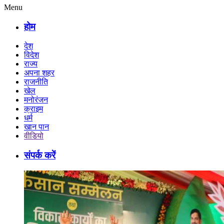
Menu
होम
देश
विदेश
राज्य
अपना शहर
राजनीति
खेल
मनोरंजन
क्राइम
धर्म
खान पान
वीडियो
संपर्क करें