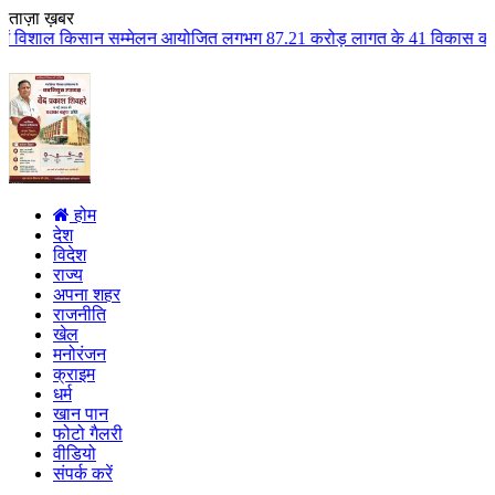
ताज़ा ख़बर
म्मेलन आयोजित लगभग 87.21 करोड़ लागत के 41 विकास कार्यों का किया लोकार्पण एवं
होम
देश
विदेश
राज्य
अपना शहर
राजनीति
खेल
मनोरंजन
क्राइम
धर्म
खान पान
फोटो गैलरी
वीडियो
संपर्क करें