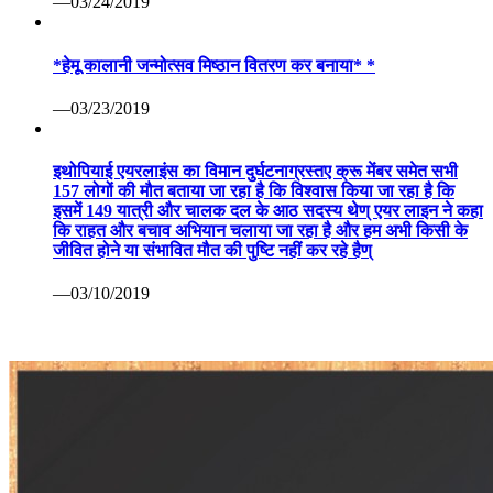
—03/24/2019
*हेमू कालानी जन्मोत्सव मिष्ठान वितरण कर बनाया* *
—03/23/2019
इथोपियाई एयरलाइंस का विमान दुर्घटनाग्रस्तए क्रू मेंबर समेत सभी
157 लोगों की मौत बताया जा रहा है कि विश्वास किया जा रहा है कि
इसमें 149 यात्री और चालक दल के आठ सदस्य थेण् एयर लाइन ने कहा
कि राहत और बचाव अभियान चलाया जा रहा है और हम अभी किसी के
जीवित होने या संभावित मौत की पुष्टि नहीं कर रहे हैण्
—03/10/2019