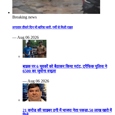
Breaking news
लगातार तीसरे दिन भी बारिश जारी, गर्मी से मिली राहत
— Aug 06 2026
बाइक पर 6 युवकों को बैठाकर किया स्टंट, ट्रैफिक पुलिस ने
6500 का जुर्माना वसूला
— Aug 06 2026
21 करोड़ की साइबर ठगी में भाजपा नेता पकड़ा,50 लाख खाते में
मिले