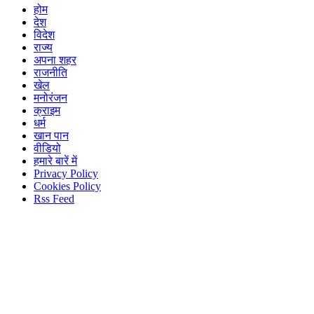
होम
देश
विदेश
राज्य
अपना शहर
राजनीति
खेल
मनोरंजन
क्राइम
धर्म
खान पान
वीडियो
हमारे बारें में
Privacy Policy
Cookies Policy
Rss Feed