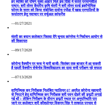
हर व्यक्ति को पोषण युक्त आहार मिले इस दिशा में सतत प्रयत्नशील
राष्ट्र: श्री तोमर केंद्रीय कृषि मंत्री ने श्री तोमर वर्ल्ड इकॉनोमिक
फोरम के सत्र को किया संबोधित दावोस एजेंडा में खाद्य प्रणालियों के
रूपांतरण हेतु नवाचार पर वर्चुअल कांफ्रेंस
—01/27/2021
मंत्री का बयान कलेक्टर जितवा देंगे चुनाव कांग्रेस ने निर्वाचन आयोग से
की शिकायत
—09/17/2020
कोरोना वैक्सीन पर रूस ने मारी बाजी: सितंबर तक बाजार में आ सकती
है पहली वैक्सीन सेचेनोव विश्वविद्यालय का दावा सभी परीक्षण रहे सफल
—07/13/2020
वाणिज्यिक कर निरीक्षक निलंबित ग्वालियर 07 अप्रैल कोरोना महामारी
से निपटने हेतु वाणिज्यिक कर निरीक्षक श्री पवन दोहरे की ड्यूटी लगाई
गई थी। लेकिन निरीक्षण के दौरान ड्यूटी स्थल पर अनुपस्थिति पाए
जाने पर कलेक्टर श्री कौशलेन्द्र विक्रम सिंह ने तत्काल प्रभाव से