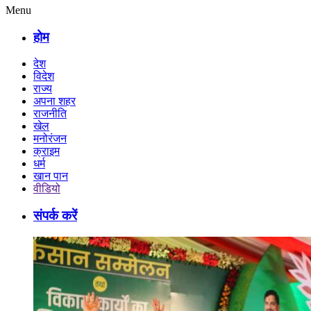
Menu
होम
देश
विदेश
राज्य
अपना शहर
राजनीति
खेल
मनोरंजन
क्राइम
धर्म
खान पान
वीडियो
संपर्क करें