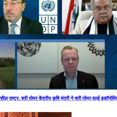
ल राष्ट्र: श्री तोमर केंद्रीय कृषि मंत्री ने श्री तोमर वर्ल्ड इकॉनो