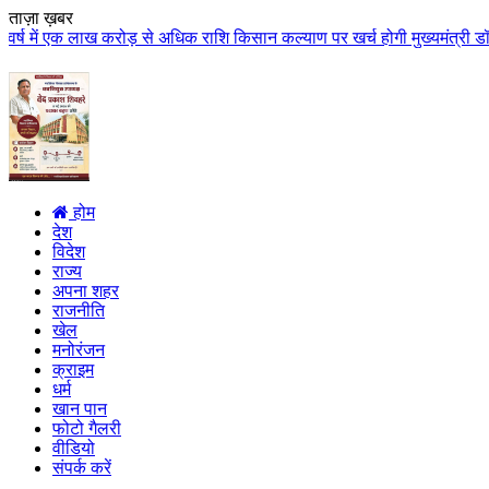
ताज़ा ख़बर
ाख करोड़ से अधिक राशि किसान कल्याण पर खर्च होगी मुख्यमंत्री डॉ. यादव के मुख्य
होम
देश
विदेश
राज्य
अपना शहर
राजनीति
खेल
मनोरंजन
क्राइम
धर्म
खान पान
फोटो गैलरी
वीडियो
संपर्क करें