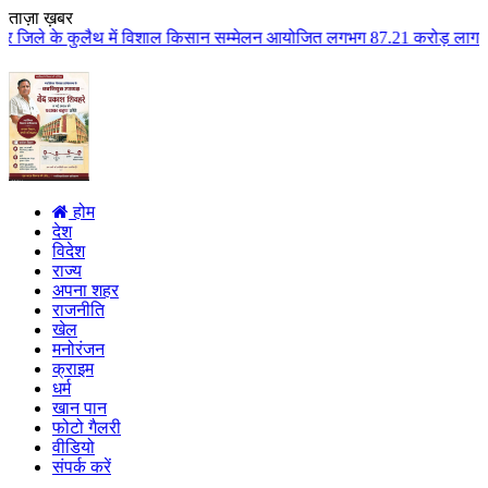
ताज़ा ख़बर
ें विशाल किसान सम्मेलन आयोजित लगभग 87.21 करोड़ लागत के 41 विकास कार्यों का क
होम
देश
विदेश
राज्य
अपना शहर
राजनीति
खेल
मनोरंजन
क्राइम
धर्म
खान पान
फोटो गैलरी
वीडियो
संपर्क करें