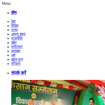
Menu
होम
देश
विदेश
राज्य
अपना शहर
राजनीति
खेल
मनोरंजन
क्राइम
धर्म
खान पान
वीडियो
संपर्क करें