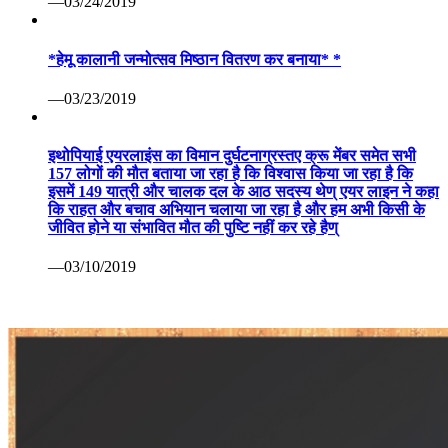
—03/24/2019
*हेमू कालानी जन्मोत्सव मिष्ठान वितरण कर बनाया* *
—03/23/2019
इथोपियाई एयरलाइंस का विमान दुर्घटनाग्रस्तए क्रू मेंबर समेत सभी
157 लोगों की मौत बताया जा रहा है कि विश्वास किया जा रहा है कि
इसमें 149 यात्री और चालक दल के आठ सदस्य थेण् एयर लाइन ने कहा
कि राहत और बचाव अभियान चलाया जा रहा है और हम अभी किसी के
जीवित होने या संभावित मौत की पुष्टि नहीं कर रहे हैण्
—03/10/2019