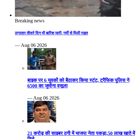
Breaking news
लगातार तीसरे दिन भी बारिश जारी, गर्मी से मिली राहत
— Aug 06 2026
बाइक पर 6 युवकों को बैठाकर किया स्टंट, ट्रैफिक पुलिस ने
6500 का जुर्माना वसूला
— Aug 06 2026
21 करोड़ की साइबर ठगी में भाजपा नेता पकड़ा,50 लाख खाते में
मिले