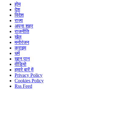
होम
देश
विदेश
राज्य
अपना शहर
राजनीति
खेल
मनोरंजन
क्राइम
धर्म
खान पान
वीडियो
हमारे बारें में
Privacy Policy
Cookies Policy
Rss Feed