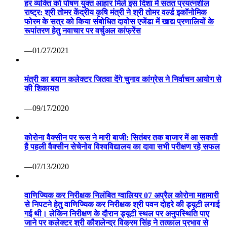
हर व्यक्ति को पोषण युक्त आहार मिले इस दिशा में सतत प्रयत्नशील
राष्ट्र: श्री तोमर केंद्रीय कृषि मंत्री ने श्री तोमर वर्ल्ड इकॉनोमिक
फोरम के सत्र को किया संबोधित दावोस एजेंडा में खाद्य प्रणालियों के
रूपांतरण हेतु नवाचार पर वर्चुअल कांफ्रेंस
—01/27/2021
मंत्री का बयान कलेक्टर जितवा देंगे चुनाव कांग्रेस ने निर्वाचन आयोग से
की शिकायत
—09/17/2020
कोरोना वैक्सीन पर रूस ने मारी बाजी: सितंबर तक बाजार में आ सकती
है पहली वैक्सीन सेचेनोव विश्वविद्यालय का दावा सभी परीक्षण रहे सफल
—07/13/2020
वाणिज्यिक कर निरीक्षक निलंबित ग्वालियर 07 अप्रैल कोरोना महामारी
से निपटने हेतु वाणिज्यिक कर निरीक्षक श्री पवन दोहरे की ड्यूटी लगाई
गई थी। लेकिन निरीक्षण के दौरान ड्यूटी स्थल पर अनुपस्थिति पाए
जाने पर कलेक्टर श्री कौशलेन्द्र विक्रम सिंह ने तत्काल प्रभाव से