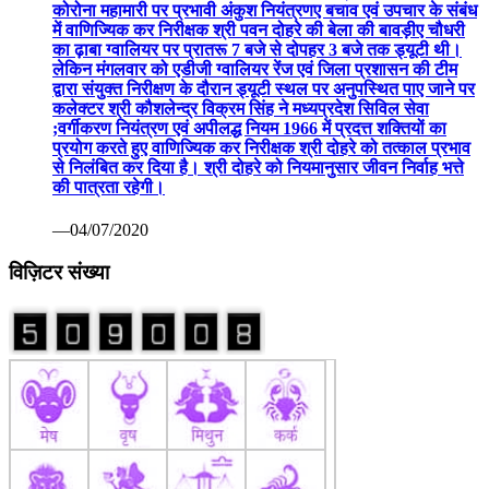
कोरोना महामारी पर प्रभावी अंकुश नियंत्रणए बचाव एवं उपचार के संबंध
में वाणिज्यिक कर निरीक्षक श्री पवन दोहरे की बेला की बावड़ीए चौधरी
का ढ़ाबा ग्वालियर पर प्रातरू 7 बजे से दोपहर 3 बजे तक ड्यूटी थी।
लेकिन मंगलवार को एडीजी ग्वालियर रेंज एवं जिला प्रशासन की टीम
द्वारा संयुक्त निरीक्षण के दौरान ड्यूटी स्थल पर अनुपस्थित पाए जाने पर
कलेक्टर श्री कौशलेन्द्र विक्रम सिंह ने मध्यप्रदेश सिविल सेवा
;वर्गीकरण नियंत्रण एवं अपीलद्ध नियम 1966 में प्रदत्त शक्तियों का
प्रयोग करते हुए वाणिज्यिक कर निरीक्षक श्री दोहरे को तत्काल प्रभाव
से निलंबित कर दिया है। श्री दोहरे को नियमानुसार जीवन निर्वाह भत्ते
की पात्रता रहेगी।
—04/07/2020
विज़िटर संख्या