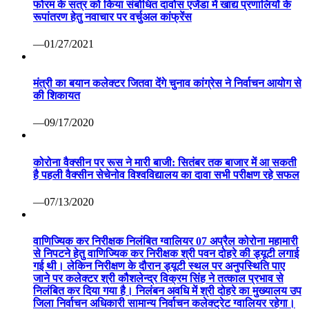
फोरम के सत्र को किया संबोधित दावोस एजेंडा में खाद्य प्रणालियों के
रूपांतरण हेतु नवाचार पर वर्चुअल कांफ्रेंस
—01/27/2021
मंत्री का बयान कलेक्टर जितवा देंगे चुनाव कांग्रेस ने निर्वाचन आयोग से
की शिकायत
—09/17/2020
कोरोना वैक्सीन पर रूस ने मारी बाजी: सितंबर तक बाजार में आ सकती
है पहली वैक्सीन सेचेनोव विश्वविद्यालय का दावा सभी परीक्षण रहे सफल
—07/13/2020
वाणिज्यिक कर निरीक्षक निलंबित ग्वालियर 07 अप्रैल कोरोना महामारी
से निपटने हेतु वाणिज्यिक कर निरीक्षक श्री पवन दोहरे की ड्यूटी लगाई
गई थी। लेकिन निरीक्षण के दौरान ड्यूटी स्थल पर अनुपस्थिति पाए
जाने पर कलेक्टर श्री कौशलेन्द्र विक्रम सिंह ने तत्काल प्रभाव से
निलंबित कर दिया गया है। निलंबन अवधि में श्री दोहरे का मुख्यालय उप
जिला निर्वाचन अधिकारी सामान्य निर्वाचन कलेक्ट्रेट ग्वालियर रहेगा।