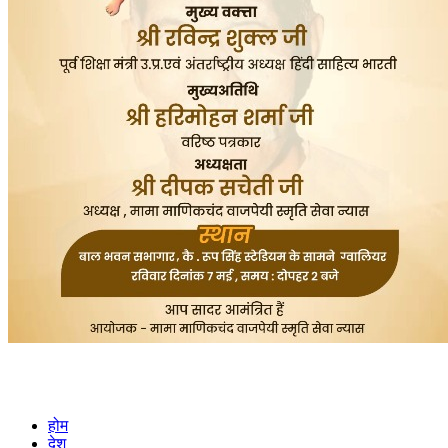
होम
देश