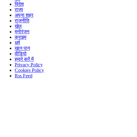
विदेश
राज्य
अपना शहर
राजनीति
खेल
मनोरंजन
क्राइम
धर्म
खान पान
वीडियो
हमारे बारें में
Privacy Policy
Cookies Policy
Rss Feed