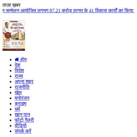
ताज़ा ख़बर
 लगभग 87.21 करोड़ लागत के 41 विकास कार्यों का किया लोकार्पण एवं भूमिपूजन कुल
होम
देश
विदेश
राज्य
अपना शहर
राजनीति
खेल
मनोरंजन
क्राइम
धर्म
खान पान
फोटो गैलरी
वीडियो
संपर्क करें