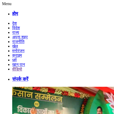
Menu
होम
देश
विदेश
राज्य
अपना शहर
राजनीति
खेल
मनोरंजन
क्राइम
धर्म
खान पान
वीडियो
संपर्क करें