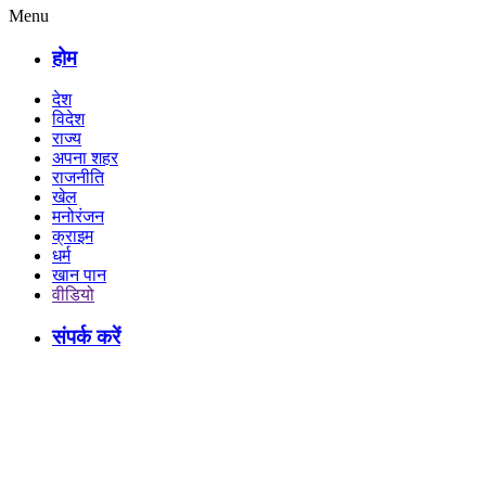
Menu
होम
देश
विदेश
राज्य
अपना शहर
राजनीति
खेल
मनोरंजन
क्राइम
धर्म
खान पान
वीडियो
संपर्क करें