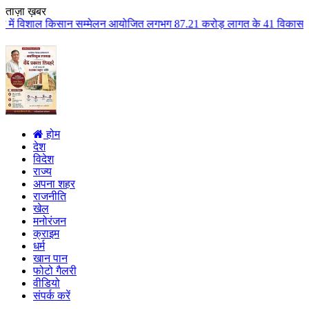
ताज़ा ख़बर
किसान सम्मेलन आयोजित लगभग 87.21 करोड़ लागत के 41 विकास कार्यों का किया लोकार
होम
देश
विदेश
राज्य
अपना शहर
राजनीति
खेल
मनोरंजन
क्राइम
धर्म
खान पान
फोटो गैलरी
वीडियो
संपर्क करें