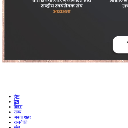
होम
देश
विदेश
राज्य
अपना शहर
राजनीति
खेल