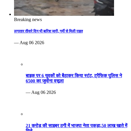
Breaking news
लगातार तीसरे दिन भी बारिश जारी, गर्मी से मिली राहत
— Aug 06 2026
बाइक पर 6 युवकों को बैठाकर किया स्टंट, ट्रैफिक पुलिस ने
6500 का जुर्माना वसूला
— Aug 06 2026
21 करोड़ की साइबर ठगी में भाजपा नेता पकड़ा,50 लाख खाते में
मिले