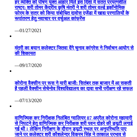
हर व्यक्ति को पोषण युक्त आहार मिले इस दिशा में सतत प्रयत्नशील
राष्ट्र: श्री तोमर केंद्रीय कृषि मंत्री ने श्री तोमर वर्ल्ड इकॉनोमिक
फोरम के सत्र को किया संबोधित दावोस एजेंडा में खाद्य प्रणालियों के
रूपांतरण हेतु नवाचार पर वर्चुअल कांफ्रेंस
—01/27/2021
मंत्री का बयान कलेक्टर जितवा देंगे चुनाव कांग्रेस ने निर्वाचन आयोग से
की शिकायत
—09/17/2020
कोरोना वैक्सीन पर रूस ने मारी बाजी: सितंबर तक बाजार में आ सकती
है पहली वैक्सीन सेचेनोव विश्वविद्यालय का दावा सभी परीक्षण रहे सफल
—07/13/2020
वाणिज्यिक कर निरीक्षक निलंबित ग्वालियर 07 अप्रैल कोरोना महामारी
से निपटने हेतु वाणिज्यिक कर निरीक्षक श्री पवन दोहरे की ड्यूटी लगाई
गई थी। लेकिन निरीक्षण के दौरान ड्यूटी स्थल पर अनुपस्थिति पाए
जाने पर कलेक्टर श्री कौशलेन्द्र विक्रम सिंह ने तत्काल प्रभाव से