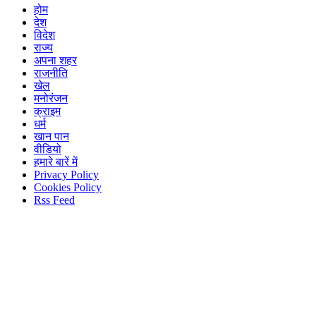
होम
देश
विदेश
राज्य
अपना शहर
राजनीति
खेल
मनोरंजन
क्राइम
धर्म
खान पान
वीडियो
हमारे बारें में
Privacy Policy
Cookies Policy
Rss Feed