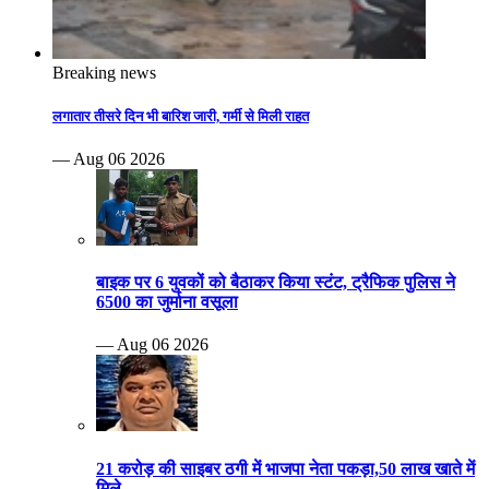
Breaking news
लगातार तीसरे दिन भी बारिश जारी, गर्मी से मिली राहत
— Aug 06 2026
बाइक पर 6 युवकों को बैठाकर किया स्टंट, ट्रैफिक पुलिस ने
6500 का जुर्माना वसूला
— Aug 06 2026
21 करोड़ की साइबर ठगी में भाजपा नेता पकड़ा,50 लाख खाते में
मिले