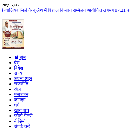
ताज़ा ख़बर
े कुलैथ में विशाल किसान सम्मेलन आयोजित लगभग 87.21 करोड़ लागत के 41 विकास का
होम
देश
विदेश
राज्य
अपना शहर
राजनीति
खेल
मनोरंजन
क्राइम
धर्म
खान पान
फोटो गैलरी
वीडियो
संपर्क करें