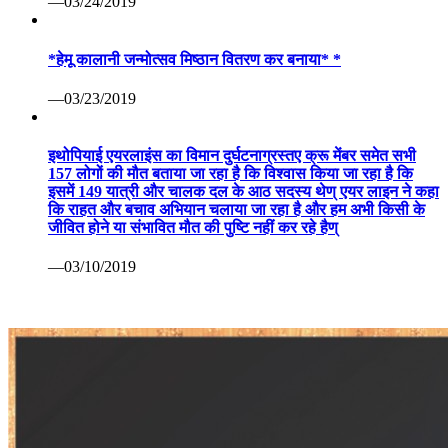
—03/24/2019
*हेमू कालानी जन्मोत्सव मिष्ठान वितरण कर बनाया* *
—03/23/2019
इथोपियाई एयरलाइंस का विमान दुर्घटनाग्रस्तए क्रू मेंबर समेत सभी
157 लोगों की मौत बताया जा रहा है कि विश्वास किया जा रहा है कि
इसमें 149 यात्री और चालक दल के आठ सदस्य थेण् एयर लाइन ने कहा
कि राहत और बचाव अभियान चलाया जा रहा है और हम अभी किसी के
जीवित होने या संभावित मौत की पुष्टि नहीं कर रहे हैण्
—03/10/2019