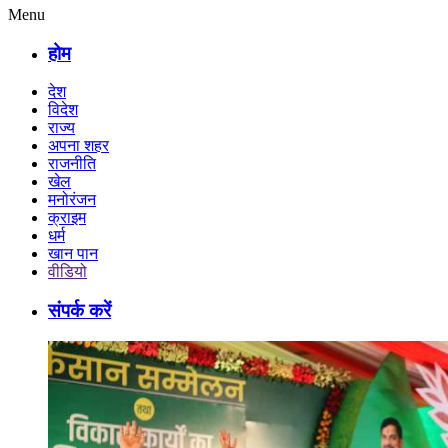
Menu
होम
देश
विदेश
राज्य
अपना शहर
राजनीति
खेल
मनोरंजन
क्राइम
धर्म
खान पान
वीडियो
संपर्क करें