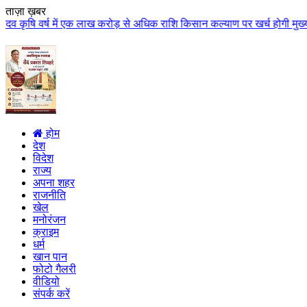
ताज़ा ख़बर
में एक लाख करोड़ से अधिक राशि किसान कल्याण पर खर्च होगी मुख्यमंत्री डॉ. यादव 
होम
देश
विदेश
राज्य
अपना शहर
राजनीति
खेल
मनोरंजन
क्राइम
धर्म
खान पान
फोटो गैलरी
वीडियो
संपर्क करें