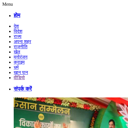
Menu
होम
देश
विदेश
राज्य
अपना शहर
राजनीति
खेल
मनोरंजन
क्राइम
धर्म
खान पान
वीडियो
संपर्क करें