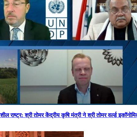
ल राष्ट्र: श्री तोमर केंद्रीय कृषि मंत्री ने श्री तोमर वर्ल्ड इकॉनो