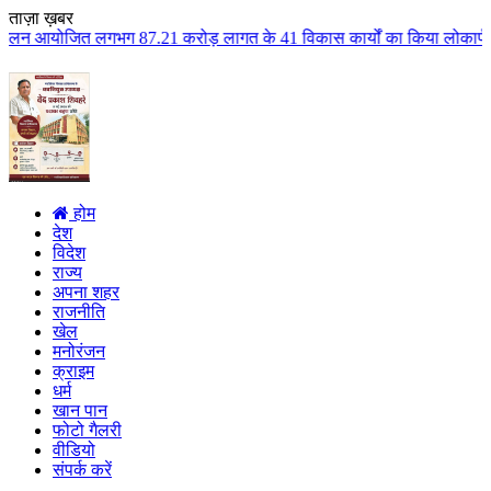
ताज़ा ख़बर
7.21 करोड़ लागत के 41 विकास कार्यों का किया लोकार्पण एवं भूमिपूजन कुलैथ क्षे
होम
देश
विदेश
राज्य
अपना शहर
राजनीति
खेल
मनोरंजन
क्राइम
धर्म
खान पान
फोटो गैलरी
वीडियो
संपर्क करें