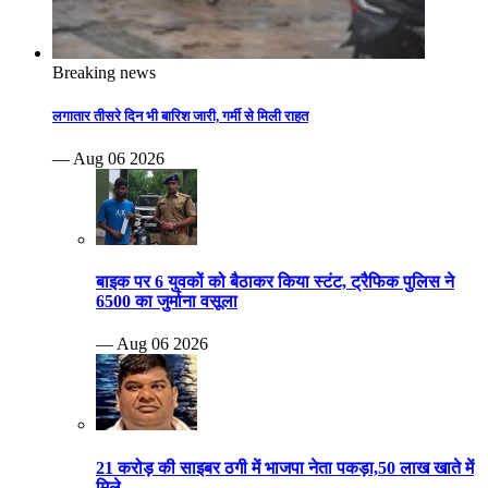
Breaking news
लगातार तीसरे दिन भी बारिश जारी, गर्मी से मिली राहत
— Aug 06 2026
बाइक पर 6 युवकों को बैठाकर किया स्टंट, ट्रैफिक पुलिस ने
6500 का जुर्माना वसूला
— Aug 06 2026
21 करोड़ की साइबर ठगी में भाजपा नेता पकड़ा,50 लाख खाते में
मिले