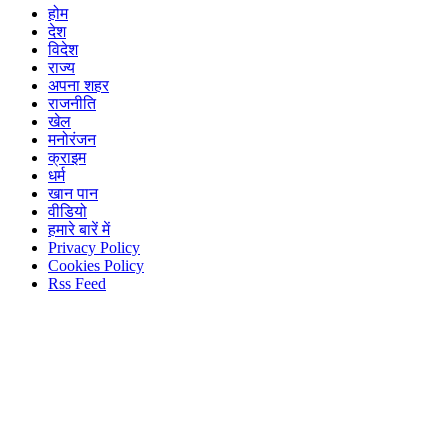
होम
देश
विदेश
राज्य
अपना शहर
राजनीति
खेल
मनोरंजन
क्राइम
धर्म
खान पान
वीडियो
हमारे बारें में
Privacy Policy
Cookies Policy
Rss Feed