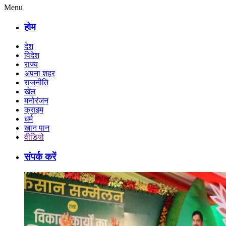
Menu
होम
देश
विदेश
राज्य
अपना शहर
राजनीति
खेल
मनोरंजन
क्राइम
धर्म
खान पान
वीडियो
संपर्क करें