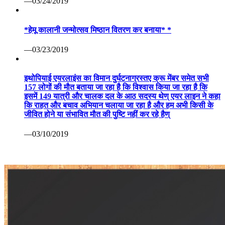
—03/24/2019
*हेमू कालानी जन्मोत्सव मिष्ठान वितरण कर बनाया* *
—03/23/2019
इथोपियाई एयरलाइंस का विमान दुर्घटनाग्रस्तए क्रू मेंबर समेत सभी
157 लोगों की मौत बताया जा रहा है कि विश्वास किया जा रहा है कि
इसमें 149 यात्री और चालक दल के आठ सदस्य थेण् एयर लाइन ने कहा
कि राहत और बचाव अभियान चलाया जा रहा है और हम अभी किसी के
जीवित होने या संभावित मौत की पुष्टि नहीं कर रहे हैण्
—03/10/2019