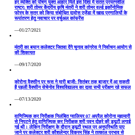
हर व्यक्ति को पोषण युक्त आहार मिले इस दिशा में सतत प्रयत्नशील
राष्ट्र: श्री तोमर केंद्रीय कृषि मंत्री ने श्री तोमर वर्ल्ड इकॉनोमिक
फोरम के सत्र को किया संबोधित दावोस एजेंडा में खाद्य प्रणालियों के
रूपांतरण हेतु नवाचार पर वर्चुअल कांफ्रेंस
—01/27/2021
मंत्री का बयान कलेक्टर जितवा देंगे चुनाव कांग्रेस ने निर्वाचन आयोग से
की शिकायत
—09/17/2020
कोरोना वैक्सीन पर रूस ने मारी बाजी: सितंबर तक बाजार में आ सकती
है पहली वैक्सीन सेचेनोव विश्वविद्यालय का दावा सभी परीक्षण रहे सफल
—07/13/2020
वाणिज्यिक कर निरीक्षक निलंबित ग्वालियर 07 अप्रैल कोरोना महामारी
से निपटने हेतु वाणिज्यिक कर निरीक्षक श्री पवन दोहरे की ड्यूटी लगाई
गई थी। लेकिन निरीक्षण के दौरान ड्यूटी स्थल पर अनुपस्थिति पाए
जाने पर कलेक्टर श्री कौशलेन्द्र विक्रम सिंह ने तत्काल प्रभाव से