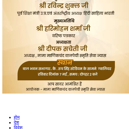
होम
देश
विदेश