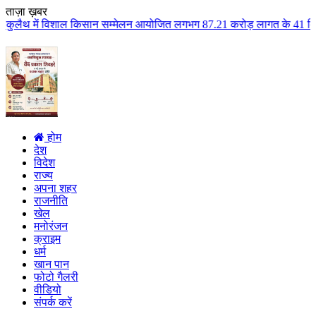
ताज़ा ख़बर
 किसान सम्मेलन आयोजित लगभग 87.21 करोड़ लागत के 41 विकास कार्यों का किया लोका
होम
देश
विदेश
राज्य
अपना शहर
राजनीति
खेल
मनोरंजन
क्राइम
धर्म
खान पान
फोटो गैलरी
वीडियो
संपर्क करें