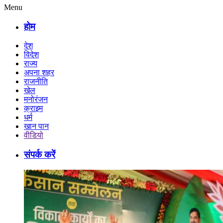
Menu
होम
देश
विदेश
राज्य
अपना शहर
राजनीति
खेल
मनोरंजन
क्राइम
धर्म
खान पान
वीडियो
संपर्क करें