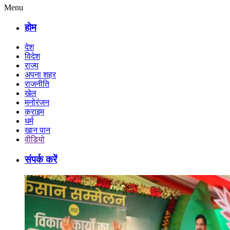
Menu
होम
देश
विदेश
राज्य
अपना शहर
राजनीति
खेल
मनोरंजन
क्राइम
धर्म
खान पान
वीडियो
संपर्क करें