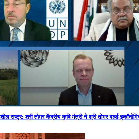
ल राष्ट्र: श्री तोमर केंद्रीय कृषि मंत्री ने श्री तोमर वर्ल्ड इकॉनो