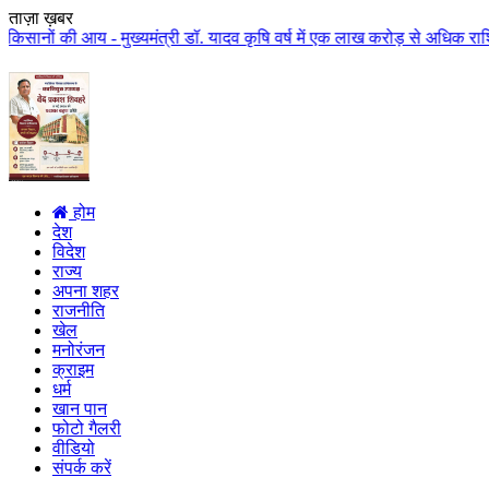
ताज़ा ख़बर
- मुख्यमंत्री डॉ. यादव कृषि वर्ष में एक लाख करोड़ से अधिक राशि किसान कल्याण 
होम
देश
विदेश
राज्य
अपना शहर
राजनीति
खेल
मनोरंजन
क्राइम
धर्म
खान पान
फोटो गैलरी
वीडियो
संपर्क करें