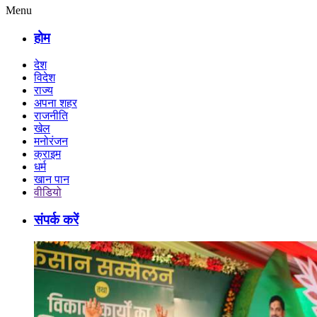
Menu
होम
देश
विदेश
राज्य
अपना शहर
राजनीति
खेल
मनोरंजन
क्राइम
धर्म
खान पान
वीडियो
संपर्क करें