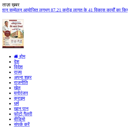
ताज़ा ख़बर
आयोजित लगभग 87.21 करोड़ लागत के 41 विकास कार्यों का किया लोकार्पण एवं भूमिपू
होम
देश
विदेश
राज्य
अपना शहर
राजनीति
खेल
मनोरंजन
क्राइम
धर्म
खान पान
फोटो गैलरी
वीडियो
संपर्क करें