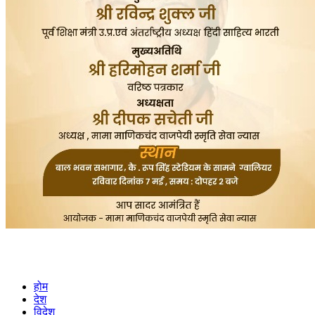
होम
देश
विदेश